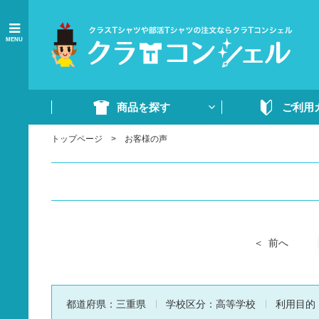
MENU
商品を探す
ご利用
トップページ
お客様の声
商品一覧
ご注文の流れ
Tシャツ
WEB注文方法
ドライTシャツ
よくあるご質問
ポロシャツ
ご注文書・原稿
ード
ドライポロシャツ
前へ
スウェット・パンツ
部活ウェア・ジャージ
都道府県：
三重県
学校区分：
高等学校
利用目的
イベントウェア