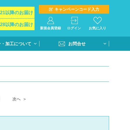
キャンペーンコード入力
/21以降のお届け
/28以降のお届け
新規会員登録
ログイン
お気に入り
ン・加工について
お問合せ
イド
お問合せフォーム
ト＆オプション
再注文問合せ
インクジェットプ
全クラス一括注文問合せ
・個別番号プリン
次へ
・書体
活用方法
書き方