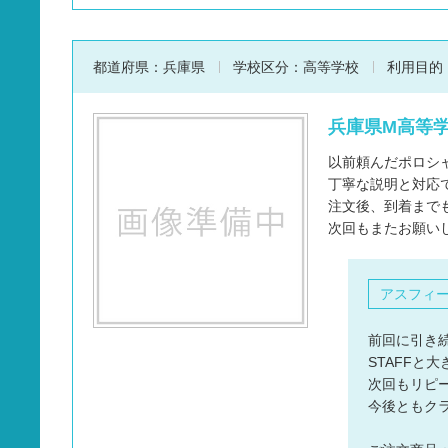
都道府県：
兵庫県
学校区分：
高等学校
利用目的
兵庫県M高等学
以前頼んだポロシ
丁寧な説明と対応
注文後、到着まで
次回もまたお願い
アスフィ
前回に引き
STAFFと
次回もリピ
今後ともク