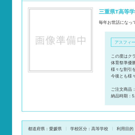
タオル
三重県T高等学
バッグ
毎年お世話になっ
グッズ
アスフィ
この度はク
体育祭準優
様々な割引
今後とも様
ご注文商品
納品時期：5
都道府県：
愛媛県
学校区分：
高等学校
利用目的