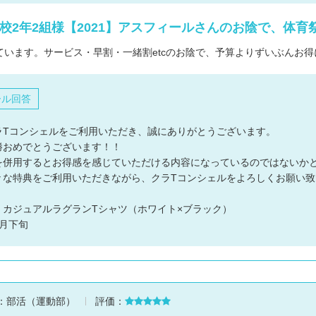
デザインの
校2年2組様【2021】アスフィールさんのお陰で、体育
注文書・原
ています。サービス・早割・一緒割etcのお陰で、予算よりずいぶんお
ード
ール回答
ラTコンシェルをご利用いただき、誠にありがとうございます。
勝おめでとうございます！！
を併用するとお得感を感じていただける内容になっているのではないか
々な特典をご利用いただきながら、クラTコンシェルをよろしくお願い致
：カジュアルラグランTシャツ（ホワイト×ブラック）
月下旬
：
部活（運動部）
評価：