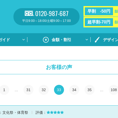
0120-987-687
早割 -50円
8
平日9:00～18:00/土曜9:00～17:00
超早割-70円
8
ガイド
金額・割引
デザイ
割引・サポート
プリントガ
お支払い方法・送料
通常プリン
お客様の声
フルカラー
リント
用紙ダウンロ
個別ネーム
1
…
31
32
33
34
35
…
108
ト
デザイン集
デザイン集
：
文化祭・体育祭
評価：
原稿用紙の