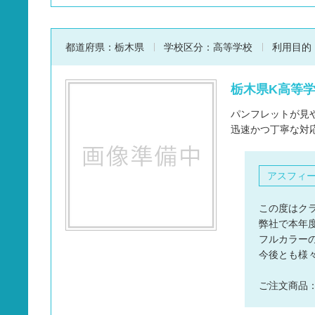
都道府県：
栃木県
学校区分：
高等学校
利用目的
栃木県K高等学
パンフレットが見
迅速かつ丁寧な対
アスフィ
この度はク
弊社で本年
フルカラー
今後とも様
ご注文商品