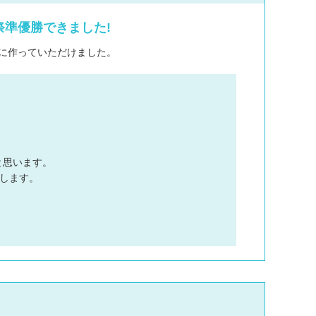
送り方
祭準優勝できました!
稿用紙のダウンロ
得に作っていただけました。
と思います。
します。