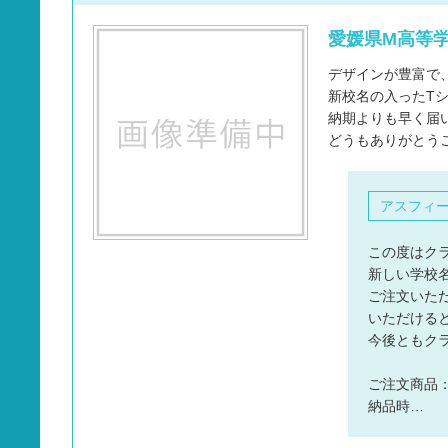
愛媛県M高等学
デザインが豊富で
新校名の入ったT
納期よりも早く届
どうもありがとう
アスフィ
この度はク
新しい学校
ご注文いた
いただける
今後ともク
ご注文商品
納品時…