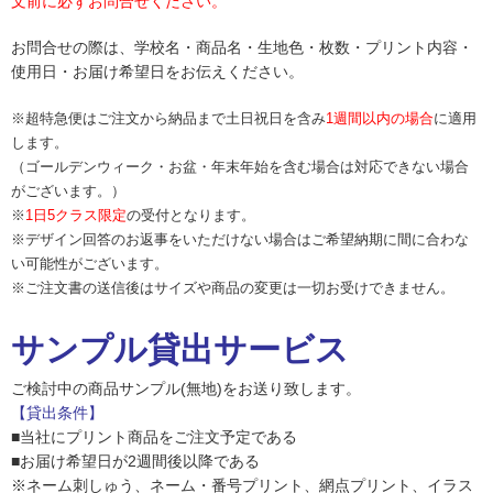
文前に必ずお問合せください。
お問合せの際は、学校名・商品名・生地色・枚数・プリント内容・
使用日・お届け希望日をお伝えください。
※
超特急便はご注文から納品まで土日祝日を含み
1週間以内の場合
に適用
します。
（ゴールデンウィーク・お盆・年末年始を含む場合は対応できない場合
がございます。）
※
1日5クラス限定
の受付となります。
※デザイン回答のお返事をいただけない場合はご希望納期に間に合わな
い可能性がございます。
※ご注文書の送信後はサイズや商品の変更は一切お受けできません。
サンプル貸出サービス
ご検討中の商品サンプル(無地)をお送り致します。
【貸出条件】
■当社にプリント商品をご注文予定である
■お届け希望日が2週間後以降である
※ネーム刺しゅう、ネーム・番号プリント、網点プリント、イラス