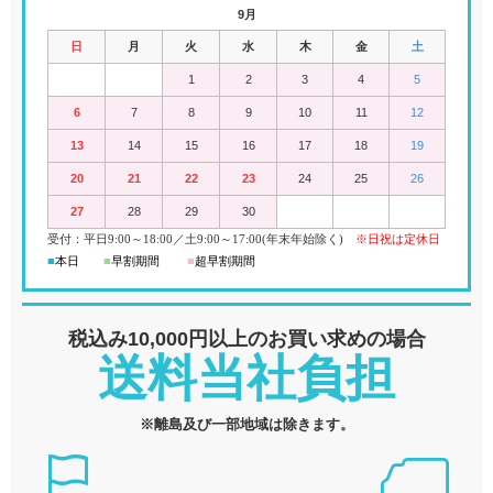
9月
日
月
火
水
木
金
土
1
2
3
4
5
6
7
8
9
10
11
12
13
14
15
16
17
18
19
20
21
22
23
24
25
26
27
28
29
30
受付：平日
9:00
～18:00
／
土
9:00
～
17:00(
年末年始除く)
※日祝は定休日
■
本日
■
早割期間
■
超早
割
期間
税込み10,000円以上の
お買い求めの場合
送料当社負担
※離島及び一部地域は除きます。