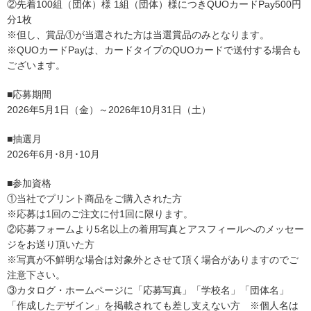
②先着100組（団体）様 1組（団体）様につきQUOカードPay500円
分1枚
※但し、賞品①が当選された方は当選賞品のみとなります。
※QUOカードPayは、カードタイプのQUOカードで送付する場合も
ございます。
■応募期間
2026年5月1日（金）～2026年10月31日（土）
■抽選月
2
026
年6月･8月･10月
■参加資格
①当社でプリント商品をご購入された方
※応募は1回のご注文に付1回に限ります。
②応募フォームより5名以上の着用写真とアスフィールへのメッセー
ジをお送り頂いた方
※写真が不鮮明な場合は対象外とさせて頂く場合がありますのでご
注意下さい。
③カタログ・ホームページに「応募写真」「学校名」「団体名」
「作成したデザイン」を掲載されても差し支えない方 ※個人名は