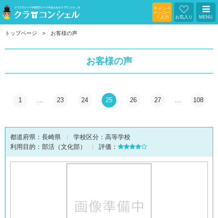
キャンペ
ーンコー
ド入力
お気入り
MENU
トップページ
お客様の声
お客様の声
1
…
23
24
25
26
27
…
108
都道府県：
長崎県
学校区分：
高等学校
利用目的：
部活（文化部）
評価：