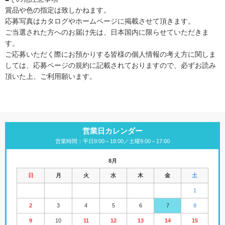
賞品や色の指定は致しかねます。
応募写真はカタログやホームページに掲載させて頂きます。
ご当選された方へのお届け先は、日本国内に限らせていただきま
す。
ご応募いただく際にお預かりする皆様の個人情報の考え方に関しま
しては、応募ページの規約に記載されておりますので、必ずお読み
頂いた上、ご利用願います。
営業日カレンダー
営業時間：平日9:00～18:00／土曜9:00～17:00
8月
日
月
火
水
木
金
土
1
2
3
4
5
6
7
8
9
10
11
12
13
14
15