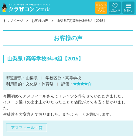
キャンペ
ーンコー
ド入力
お気入り
MENU
トップページ
お客様の声
山梨県T高等学校3年6組【2015】
お客様の声
山梨県T高等学校3年6組【2015】
都道府県：
山梨県
学校区分：
高等学校
利用目的：
文化祭・体育祭
評価：
今回初めてアスフィールさんでＴシャツを作らせていただきました。
イメージ通りの出来上がりだったことと値段がとても安く助かりまし
た。
生徒達も大変喜んでおりました。またよろしくお願いします。
アスフィール回答