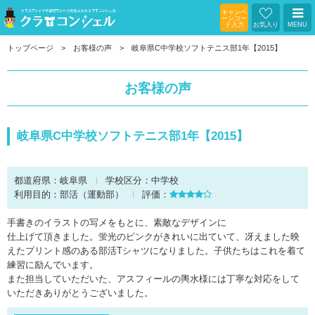
キャンペ
ーンコー
ド入力
お気入り
MENU
トップページ
お客様の声
岐阜県C中学校ソフトテニス部1年【2015】
お客様の声
岐阜県C中学校ソフトテニス部1年【2015】
都道府県：
岐阜県
学校区分：
中学校
利用目的：
部活（運動部）
評価：
手書きのイラストの写メをもとに、素敵なデザインに
仕上げて頂きました。蛍光のピンクがきれいに出ていて、冴えました映
えたプリント感のある部活Tシャツになりました。子供たちはこれを着て
練習に励んでいます。
また担当していただいた、アスフィールの輿水様には丁寧な対応をして
いただきありがとうございました。