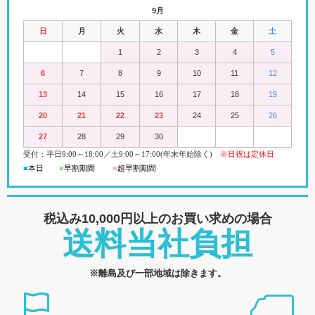
9月
日
月
火
水
木
金
土
1
2
3
4
5
6
7
8
9
10
11
12
13
14
15
16
17
18
19
20
21
22
23
24
25
26
27
28
29
30
受付：平日
9:00
～18:00
／
土
9:00
～
17:00(
年末年始除く)
※日祝は定休日
■
本日
■
早割期間
■
超早
割
期間
税込み10,000円以上の
お買い求めの場合
送料当社負担
※離島及び一部地域は除きます。