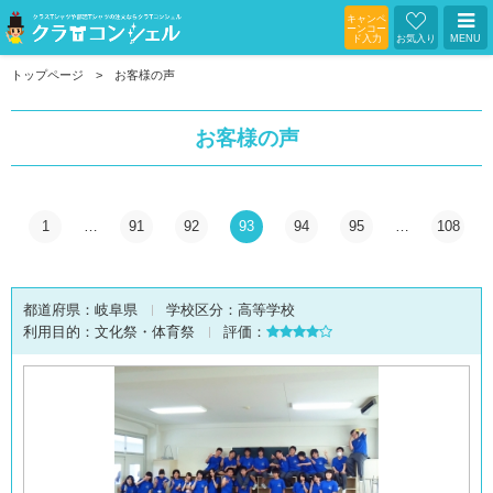
キャンペ
ーンコー
ド入力
お気入り
MENU
トップページ
お客様の声
お客様の声
1
…
91
92
93
94
95
…
108
都道府県：
岐阜県
学校区分：
高等学校
利用目的：
文化祭・体育祭
評価：