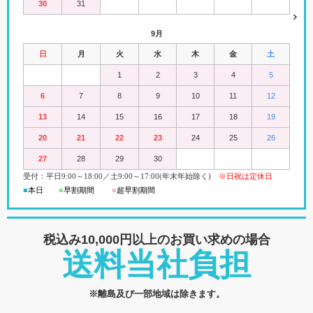
30
31
9月
日
月
火
水
木
金
土
1
2
3
4
5
6
7
8
9
10
11
12
13
14
15
16
17
18
19
20
21
22
23
24
25
26
27
28
29
30
受付：平日
9:00
～18:00
／
土
9:00
～
17:00(
年末年始除く)
※日祝は定休日
■
本日
■
早割期間
■
超早
割
期間
税込み10,000円以上の
お買い求めの場合
送料当社負担
※離島及び一部地域は除きます。