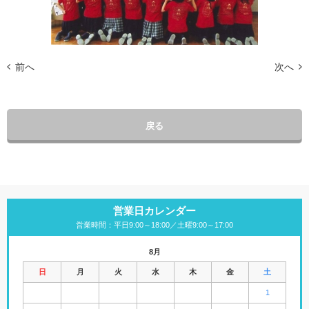
前へ
次へ
戻る
営業日カレンダー
営業時間：平日9:00～18:00／土曜9:00～17:00
8月
日
月
火
水
木
金
土
1