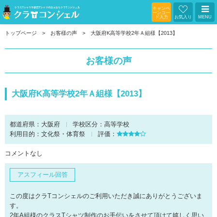
キャンペ
ーンコー
ド入力
お気入り
MENU
トップページ
お客様の声
大阪府K高等学校2年Ａ組様【2013】
お客様の声
大阪府K高等学校2年Ａ組様【2013】
都道府県：
大阪府
学校区分：
高等学校
利用目的：
文化祭・体育祭
評価：
コメントなし
アスフィール回答
この度はクラTコンシェルのご利用いただき誠にありがとうございま
す。
2年A組様のクラスTシャツ制作のお手伝いをさせて頂けて嬉しく思い