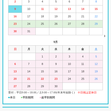
2
3
4
5
6
7
8
9
10
11
12
13
14
15
16
17
18
19
20
21
22
23
24
25
26
27
28
29
30
31
9月
日
月
火
水
木
金
土
1
2
3
4
5
6
7
8
9
10
11
12
13
14
15
16
17
18
19
20
21
22
23
24
25
26
27
28
29
30
受付：平日
9:00
～18:00
／
土
9:00
～
17:00(
年末年始除く)
※日祝は定休日
■
本日
■
早割期間
■
超早
割
期間