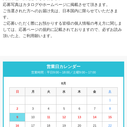
応募写真はカタログやホームページに掲載させて頂きます。
ご当選された方へのお届け先は、日本国内に限らせていただきま
す。
ご応募いただく際にお預かりする皆様の個人情報の考え方に関しま
しては、応募ページの規約に記載されておりますので、必ずお読み
頂いた上、ご利用願います。
営業日カレンダー
営業時間：平日9:00～18:00／土曜9:00～17:00
8月
日
月
火
水
木
金
土
1
2
3
4
5
6
7
8
9
10
11
12
13
14
15
16
17
18
19
20
21
22