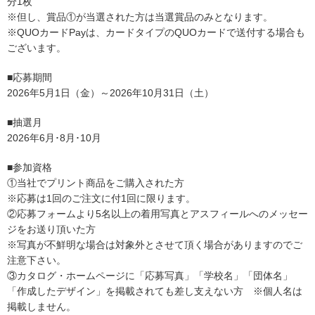
分1枚
※但し、賞品①が当選された方は当選賞品のみとなります。
※QUOカードPayは、カードタイプのQUOカードで送付する場合も
ございます。
■応募期間
2026年5月1日（金）～2026年10月31日（土）
■抽選月
2
026
年6月･8月･10月
■参加資格
①当社でプリント商品をご購入された方
※応募は1回のご注文に付1回に限ります。
②応募フォームより5名以上の着用写真とアスフィールへのメッセー
ジをお送り頂いた方
※写真が不鮮明な場合は対象外とさせて頂く場合がありますのでご
注意下さい。
③カタログ・ホームページに「応募写真」「学校名」「団体名」
「作成したデザイン」を掲載されても差し支えない方 ※個人名は
掲載しません。