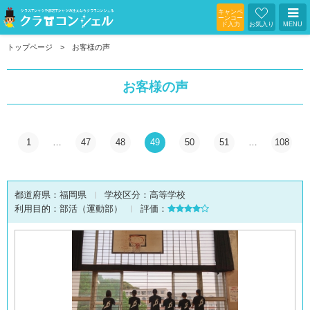
キャンペ
ーンコー
ド入力
お気入り
MENU
トップページ
お客様の声
お客様の声
1
…
47
48
49
50
51
…
108
都道府県：
福岡県
学校区分：
高等学校
利用目的：
部活（運動部）
評価：