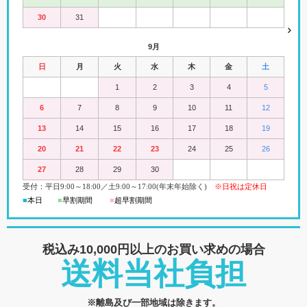
30
31
9月
日
月
火
水
木
金
土
1
2
3
4
5
6
7
8
9
10
11
12
13
14
15
16
17
18
19
20
21
22
23
24
25
26
27
28
29
30
受付：平日
9:00
～18:00
／
土
9:00
～
17:00(
年末年始除く)
※日祝は定休日
■
本日
■
早割期間
■
超早
割
期間
税込み10,000円以上の
お買い求めの場合
送料当社負担
※離島及び一部地域は除きます。