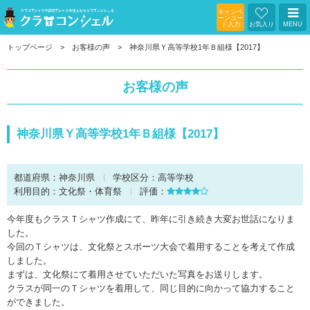
キャンペ
ーンコー
ド入力
お気入り
MENU
トップページ
お客様の声
神奈川県Ｙ高等学校1年Ｂ組様【2017】
お客様の声
神奈川県Ｙ高等学校1年Ｂ組様【2017】
都道府県：
神奈川県
学校区分：
高等学校
利用目的：
文化祭・体育祭
評価：
今年度もクラスＴシャツ作成にて、昨年に引き続き大変お世話になりま
した。
今回のＴシャツは、文化祭とスポーツ大会で着用することを考えて作成
しました。
まずは、文化祭にて着用させていただいた写真をお送りします。
クラスが同一のＴシャツを着用して、同じ目的に向かって協力すること
ができました。