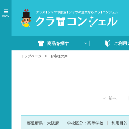
MENU
商品を探す
ご利用
トップページ
お客様の声
商品一覧
ご注文の流れ
Tシャツ
WEB注文方法
ドライTシャツ
よくあるご質問
ポロシャツ
ご注文書・原稿
ード
ドライポロシャツ
前へ
スウェット・パンツ
部活ウェア・ジャージ
都道府県：
大阪府
学校区分：
高等学校
利用目的
イベントウェア