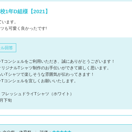
デザインの
校1年D組様【2021】
注文書・原
ています。
ード
ツも可愛く良かったです!
ール回答
ラTコンシェルをご利用いただき、誠にありがとうございます！
オリジナルTシャツ制作のお手伝いができて嬉しく思います。
ろいTシャツで楽しそうな雰囲気が伝わってきます！
ラTコンシェルを宜しくお願いいたします。
：フレッシュドライTシャツ（ホワイト）
月下旬