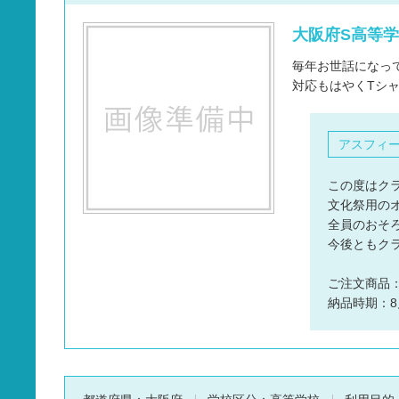
タオル
大阪府S高等学
バッグ
毎年お世話になっ
グッズ
対応もはやくTシャ
アスフィ
この度はク
文化祭用の
全員のおそ
今後ともク
ご注文商品
納品時期：8