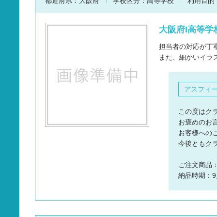
都道府県：
大阪府
学校区分：
高等学校
利用目的
大阪府I高等学
担当者の対応が丁
また、細かいイラ
アスフィ
この度はク
お褒めのお
お客様への
今後ともク
ご注文商品
納品時期：9