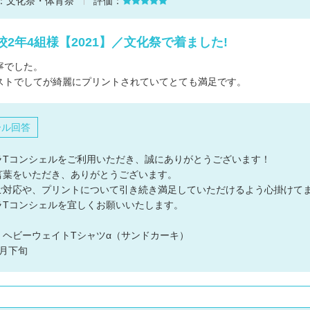
：
文化祭・体育祭
評価：
校2年4組様【2021】／文化祭で着ました!
寧でした。
ストでしてが綺麗にプリントされていてとても満足です。
ール回答
ラTコンシェルをご利用いただき、誠にありがとうございます！
言葉をいただき、ありがとうございます。
ご対応や、プリントについて引き続き満足していただけるよう心掛けて
ラTコンシェルを宜しくお願いいたします。
：ヘビーウェイトTシャツα（サンドカーキ）
月下旬