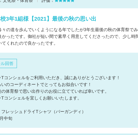
：
文化祭・体育祭
評価：
校3年1組様【2021】最後の秋の思い出
各々の道を歩んでいくようになる年でしたが3年生最後の秋の体育祭でみ
良かったです。御社が短い間で素早く用意してくださったので、少し時
いてくれたので良かったです。
ール回答
ラTコンシェルをご利用いただき、誠にありがとうございます！
ろいのコーディネートでとってもお似合いです！
後の体育祭で思い出作りのお役に立てていれば幸いです。
ラTコンシェルを宜しくお願いいたします。
：フレッシュドライTシャツ（バーガンディ）
月中旬