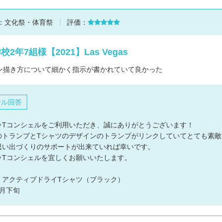
：
文化祭・体育祭
評価：
2年7組様【2021】Las Vegas
ン描き方について細かく指示が書かれていて良かった
ール回答
ラTコンシェルをご利用いただき、誠にありがとうございます！
のトランプとTシャツのデザインのトランプがリンクしていてとても素敵
思い出づくりのサポートが出来ていれば幸いです。
ラTコンシェルを宜しくお願いいたします。
：アクティブドライTシャツ（ブラック）
月下旬