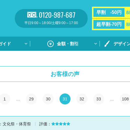
0120-987-687
早割 -50円
8
平日9:00～18:00/土曜9:00～17:00
超早割-70円
8
ガイド
金額・割引
デザイ
割引・サポート
プリントガ
お支払い方法・送料
通常プリン
お客様の声
フルカラー
リント
用紙ダウンロ
個別ネーム
1
…
29
30
31
32
33
…
108
ト
デザイン集
デザイン集
：
文化祭・体育祭
評価：
原稿用紙の