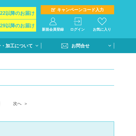
キャンペーンコード入力
/22以降のお届け
/29以降のお届け
新規会員登録
ログイン
お気に入り
ン・加工について
お問合せ
イド
お問合せフォーム
ト＆オプション
再注文問合せ
インクジェットプ
全クラス一括注文問合せ
・個別番号プリン
次へ
・書体
活用方法
書き方