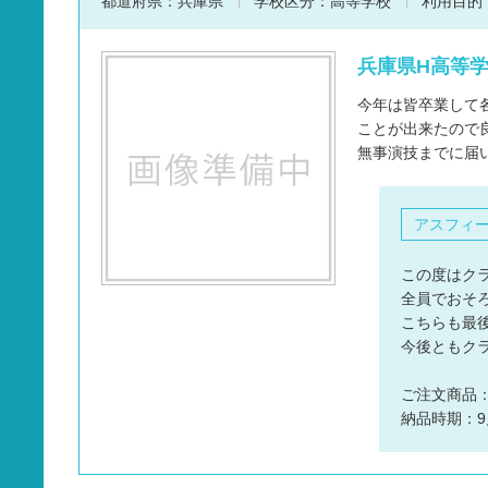
都道府県：
兵庫県
学校区分：
高等学校
利用目的
兵庫県H高等学
今年は皆卒業して
ことが出来たので
無事演技までに届
アスフィ
この度はク
全員でおそ
こちらも最
今後ともク
ご注文商品
納品時期：9