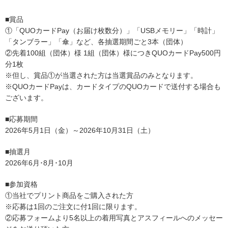
■賞品
①「QUOカードPay（お届け枚数分）」「USBメモリー」「時計」
「タンブラー」「傘」など、各抽選期間ごと3本（団体）
②先着100組（団体）様 1組（団体）様につきQUOカードPay500円
分1枚
※但し、賞品①が当選された方は当選賞品のみとなります。
※QUOカードPayは、カードタイプのQUOカードで送付する場合も
ございます。
■応募期間
2026年5月1日（金）～2026年10月31日（土）
■抽選月
2
026
年6月･8月･10月
■参加資格
①当社でプリント商品をご購入された方
※応募は1回のご注文に付1回に限ります。
②応募フォームより5名以上の着用写真とアスフィールへのメッセー