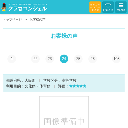
キャンペ
ーンコー
ド入力
お気入り
MENU
トップページ
お客様の声
お客様の声
1
…
22
23
24
25
26
…
108
都道府県：
大阪府
学校区分：
高等学校
利用目的：
文化祭・体育祭
評価：