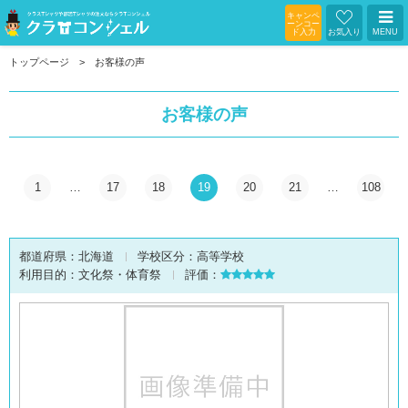
キャンペ
ーンコー
ド入力
お気入り
MENU
トップページ
お客様の声
お客様の声
1
…
17
18
19
20
21
…
108
都道府県：
北海道
学校区分：
高等学校
利用目的：
文化祭・体育祭
評価：