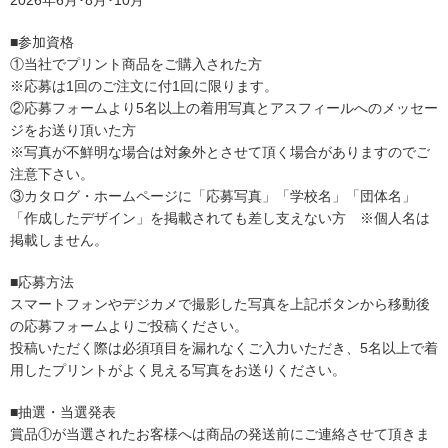
2
026
年6月･8月･10月
■参加資格
①当社でプリント商品をご購入された方
※応募は1回のご注文に付1回に限ります。
②応募フォームより5名以上の着用写真とアスフィールへのメッセー
ジをお送り頂いた方
※写真が不鮮明な場合は対象外とさせて頂く場合がありますのでご
注意下さい。
③カタログ・ホームページに「応募写真」「学校名」「団体名」
「作成したデザイン」を掲載されても差し支えない方 ※個人名は
掲載しません。
■応募方法
スマートフォンやデジカメで撮影した写真を上記ボタンから移動後
の応募フォームよりご投稿ください。
投稿いただく際は必須項目を漏れなくご入力いただき、5名以上で着
用したプリントがよく見える写真をお送りください。
■抽選・当選発表
賞品①が当選されたお客様へは商品の発送前にご連絡させて頂きま