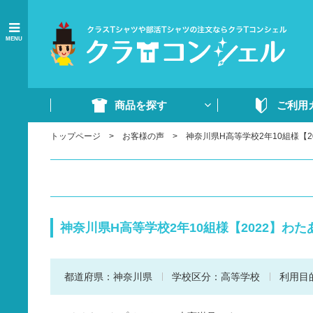
MENU
商品を探す
ご利用
トップページ
お客様の声
神奈川県H高等学校2年10組様【2
商品一覧
ご注文の流れ
Tシャツ
WEB注文方法
ドライTシャツ
よくあるご質問
ポロシャツ
ご注文書・原稿
神奈川県H高等学校2年10組様【2022】わ
ード
ドライポロシャツ
スウェット・パンツ
都道府県：
神奈川県
学校区分：
高等学校
利用目
部活ウェア・ジャージ
イベントウェア