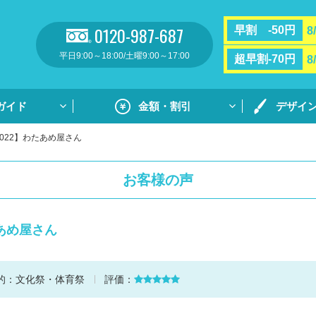
0120-987-687
早割 -50円
8
平日9:00～18:00/土曜9:00～17:00
超早割-70円
8
ガイド
金額・割引
デザイ
022】わたあめ屋さん
割引・サポート
プリントガ
お支払い方法・送料
通常プリン
お客様の声
フルカラー
リント
用紙ダウンロ
たあめ屋さん
個別ネーム
ト
デザイン集
的：
文化祭・体育祭
評価：
デザイン集
原稿用紙の