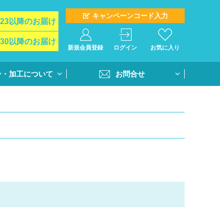
キャンペーンコード入力
/23以降のお届け
/30以降のお届け
新規会員登録
ログイン
お気に入り
ン・加工について
お問合せ
イド
お問合せフォーム
ト＆オプション
再注文問合せ
インクジェットプ
全クラス一括注文問合せ
・個別番号プリン
・書体
活用方法
書き方