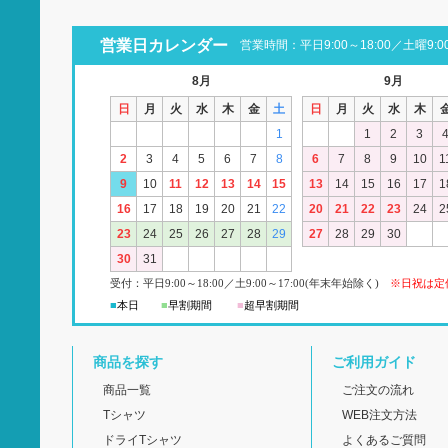
営業日カレンダー
営業時間：平日9:00～18:00／土曜9:00
8月
9月
日
月
火
水
木
金
土
日
月
火
水
木
1
1
2
3
2
3
4
5
6
7
8
6
7
8
9
10
1
9
10
11
12
13
14
15
13
14
15
16
17
1
16
17
18
19
20
21
22
20
21
22
23
24
2
23
24
25
26
27
28
29
27
28
29
30
30
31
受付：平日
9:00
～18:00
／
土
9:00
～
17:00(
年末年始除く)
※日祝は定
■
本日
■
早割期間
■
超早
割
期間
商品を探す
ご利用ガイド
商品一覧
ご注文の流れ
Tシャツ
WEB注文方法
ドライTシャツ
よくあるご質問