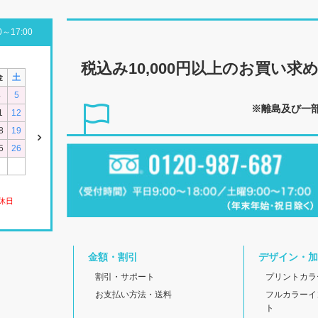
～17:00
税込み10,000円以上の
お買い求
金
土
4
5
※離島及び一
1
12
8
19
5
26
休日
金額・割引
デザイン・加
割引・サポート
プリントカラ
お支払い方法・送料
フルカラーイ
ト