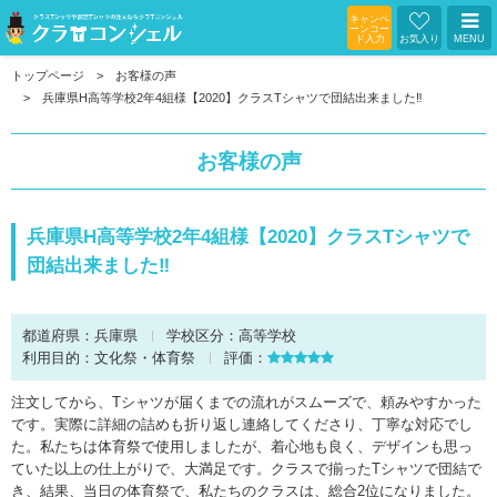
キャンペ
ーンコー
ド入力
お気入り
MENU
トップページ
お客様の声
兵庫県H高等学校2年4組様【2020】クラスTシャツで団結出来ました‼︎
お客様の声
兵庫県H高等学校2年4組様【2020】クラスTシャツで
団結出来ました‼︎
都道府県：
兵庫県
学校区分：
高等学校
利用目的：
文化祭・体育祭
評価：
注文してから、Tシャツが届くまでの流れがスムーズで、頼みやすかった
です。実際に詳細の詰めも折り返し連絡してくださり、丁寧な対応でし
た。私たちは体育祭で使用しましたが、着心地も良く、デザインも思っ
ていた以上の仕上がりで、大満足です。クラスで揃ったTシャツで団結で
き、結果、当日の体育祭で、私たちのクラスは、総合2位になりました。