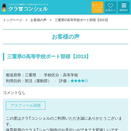
キャンペ
ーンコー
ド入力
お気入り
MENU
トップページ
お客様の声
三重県O高等学校ボート部様【2013】
お客様の声
三重県O高等学校ボート部様【2013】
都道府県：
三重県
学校区分：
高等学校
利用目的：
部活（運動部）
評価：
コメントなし
アスフィール回答
この度はクラTコンシェルのご利用いただき誠にありがとうございま
す。
体育祭用のクラスTシャツ制作のお手伝いができて大変嬉しいです。