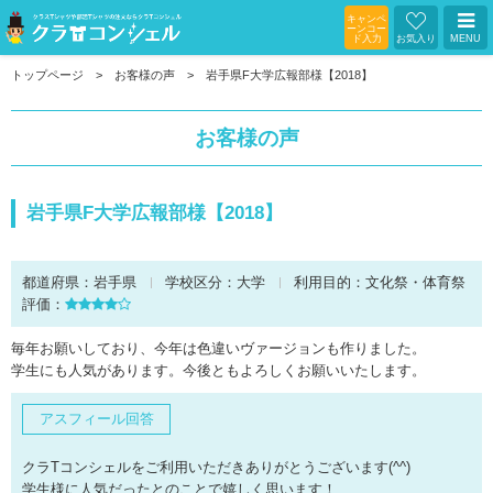
キャンペ
ーンコー
ド入力
お気入り
MENU
トップページ
お客様の声
岩手県F大学広報部様【2018】
お客様の声
岩手県F大学広報部様【2018】
都道府県：
岩手県
学校区分：
大学
利用目的：
文化祭・体育祭
評価：
毎年お願いしており、今年は色違いヴァージョンも作りました。
学生にも人気があります。今後ともよろしくお願いいたします。
アスフィール回答
クラTコンシェルをご利用いただきありがとうございます(^^)
学生様に人気だったとのことで嬉しく思います！