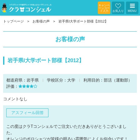
キャンペ
ーンコー
ド入力
お気入り
MENU
トップページ
お客様の声
岩手県I大学ボート部様【2012】
お客様の声
岩手県I大学ボート部様【2012】
都道府県：
岩手県
学校区分：
大学
利用目的：
部活（運動部）
評価：
コメントなし
アスフィール回答
この度はクラTコンシェルでご注文いただきありがとうございまし
た。
オレンジのポロシャツが皆様の明るい雰囲気によくお似合いです！