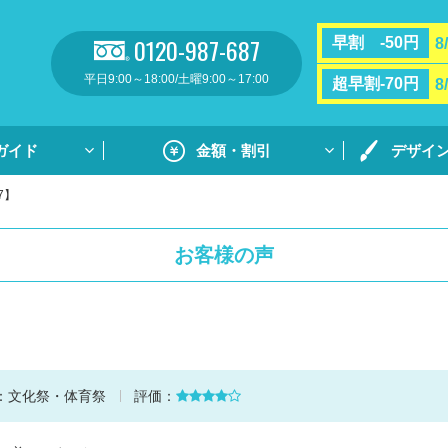
0120-987-687
早割 -50円
8
平日9:00～18:00/土曜9:00～17:00
超早割-70円
8
ガイド
金額・割引
デザイ
7】
割引・サポート
プリントガ
お支払い方法・送料
通常プリン
お客様の声
フルカラー
リント
用紙ダウンロ
個別ネーム
ト
デザイン集
：
文化祭・体育祭
評価：
デザイン集
原稿用紙の