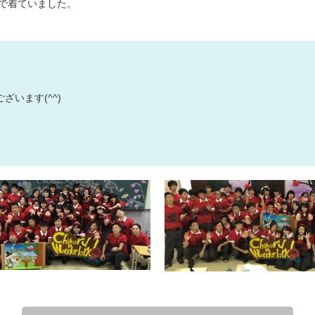
で着ていました。
デザインの
注文書・原
ード
います(^^)