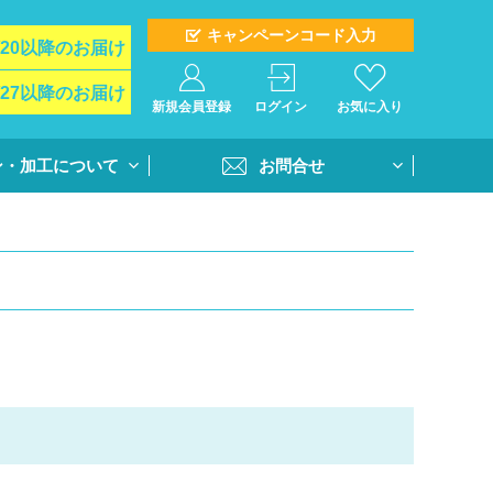
キャンペーンコード入力
/20以降のお届け
/27以降のお届け
新規会員登録
ログイン
お気に入り
ン・加工について
お問合せ
イド
お問合せフォーム
ト＆オプション
再注文問合せ
インクジェットプ
全クラス一括注文問合せ
・個別番号プリン
・書体
活用方法
書き方