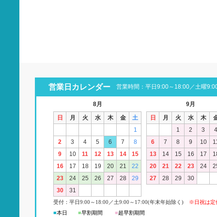
営業日カレンダー
営業時間：平日9:00～18:00／土曜9:00
8月
9月
日
月
火
水
木
金
土
日
月
火
水
木
1
1
2
3
2
3
4
5
6
7
8
6
7
8
9
10
1
9
10
11
12
13
14
15
13
14
15
16
17
1
16
17
18
19
20
21
22
20
21
22
23
24
2
23
24
25
26
27
28
29
27
28
29
30
30
31
受付：平日
9:00
～18:00
／
土
9:00
～
17:00(
年末年始除く)
※日祝は定
■
本日
■
早割期間
■
超早
割
期間