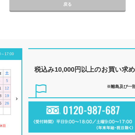
戻る
～17:00
税込み10,000円以上の
お買い求
金
土
4
5
※離島及び一
1
12
8
19
5
26
休日