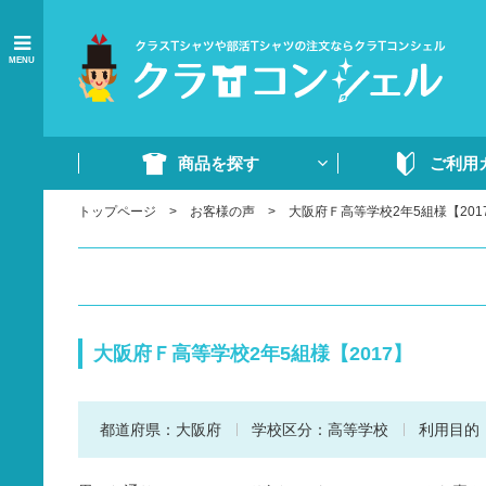
MENU
商品を探す
ご利用
トップページ
お客様の声
大阪府Ｆ高等学校2年5組様【201
商品一覧
ご注文の流れ
Tシャツ
WEB注文方法
ドライTシャツ
よくあるご質問
ポロシャツ
ご注文書・原稿
大阪府Ｆ高等学校2年5組様【2017】
ード
ドライポロシャツ
スウェット・パンツ
都道府県：
大阪府
学校区分：
高等学校
利用目的
部活ウェア・ジャージ
イベントウェア