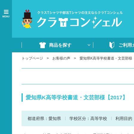
MENU
商品を探す
ご利用
トップページ
お客様の声
愛知県K高等学校書道・文芸部様【
商品一覧
ご注文の流れ
Tシャツ
WEB注文方法
ドライTシャツ
よくあるご質問
ポロシャツ
ご注文書・原稿
愛知県K高等学校書道・文芸部様【2017】
ード
ドライポロシャツ
スウェット・パンツ
都道府県：
愛知県
学校区分：
高等学校
利用目的
部活ウェア・ジャージ
イベントウェア