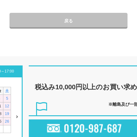
戻る
～17:00
税込み10,000円以上の
お買い求
金
土
4
5
※離島及び一
1
12
8
19
5
26