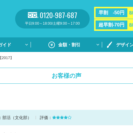
0120-987-687
早割 -50円
8
平日9:00～18:00/土曜9:00～17:00
超早割-70円
8
ガイド
金額・割引
デザイ
2017】
割引・サポート
プリントガ
お支払い方法・送料
通常プリン
お客様の声
フルカラー
リント
用紙ダウンロ
個別ネーム
ト
デザイン集
：
部活（文化部）
評価：
デザイン集
原稿用紙の