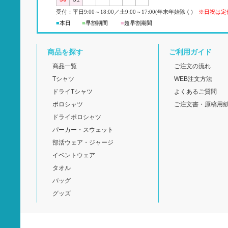
受付：平日
9:00
～18:00
／
土
9:00
～
17:00(
年末年始除く)
※日祝は定
■
本日
■
早割期間
■
超早
割
期間
商品を探す
ご利用ガイド
商品一覧
ご注文の流れ
Tシャツ
WEB注文方法
ドライTシャツ
よくあるご質問
ポロシャツ
ご注文書・原稿用
ドライポロシャツ
パーカー・スウェット
部活ウェア・ジャージ
イベントウェア
タオル
バッグ
グッズ