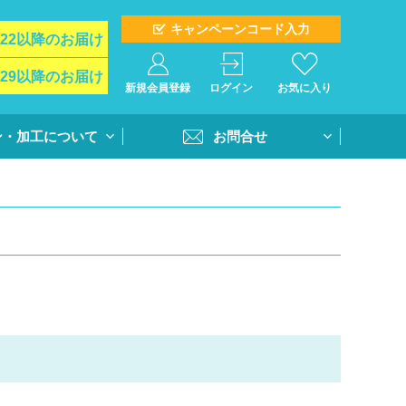
キャンペーンコード入力
/22以降のお届け
/29以降のお届け
新規会員登録
ログイン
お気に入り
ン・加工について
お問合せ
イド
お問合せフォーム
ト＆オプション
再注文問合せ
インクジェットプ
全クラス一括注文問合せ
・個別番号プリン
・書体
活用方法
書き方