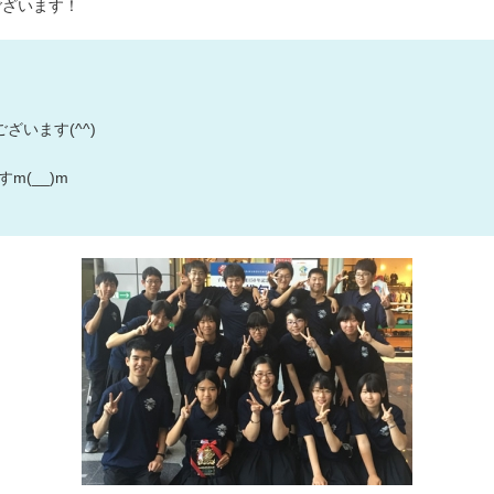
ございます！
デザインの
注文書・原
ード
います(^^)
(__)m