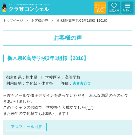
キャンペ
ーンコー
ド入力
お気入り
MENU
トップページ
お客様の声
栃木県K高等学校2年1組様【2016】
お客様の声
栃木県K高等学校2年1組様【2016】
都道府県：
栃木県
学校区分：
高等学校
利用目的：
文化祭・体育祭
評価：
何度もメールで修正デザインを送っていただき、みんな満足のものがで
きあがりました。
このＴシャツのお陰で、学校祭も大成功でした(^_^)
また来年の文化祭でもお願いします！
アスフィール回答