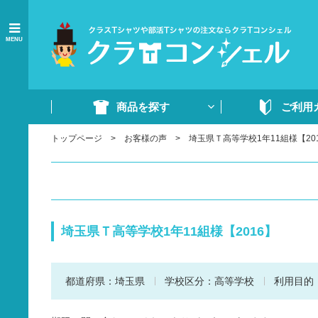
MENU
商品を探す
ご利用
トップページ
お客様の声
埼玉県Ｔ高等学校1年11組様【20
商品一覧
ご注文の流れ
Tシャツ
WEB注文方法
ドライTシャツ
よくあるご質問
ポロシャツ
ご注文書・原稿
埼玉県Ｔ高等学校1年11組様【2016】
ード
ドライポロシャツ
スウェット・パンツ
都道府県：
埼玉県
学校区分：
高等学校
利用目的
部活ウェア・ジャージ
イベントウェア