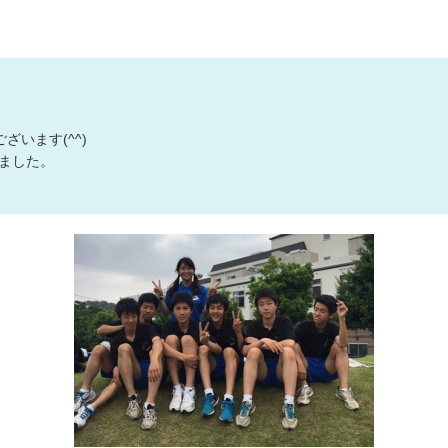
デザインの
注文書・原
ード
います(^^)
ました。