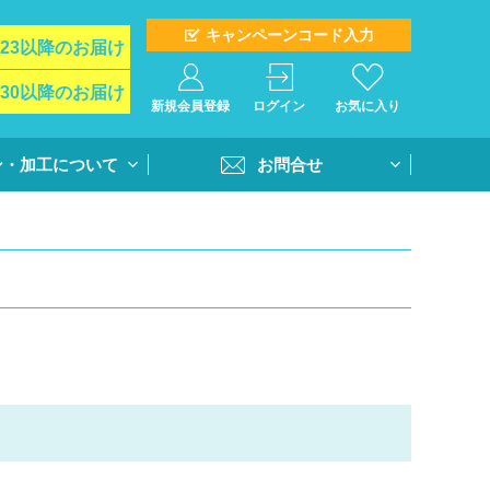
キャンペーンコード入力
/23以降のお届け
/30以降のお届け
新規会員登録
ログイン
お気に入り
ン・加工について
お問合せ
イド
お問合せフォーム
ト＆オプション
再注文問合せ
インクジェットプ
全クラス一括注文問合せ
・個別番号プリン
・書体
活用方法
書き方