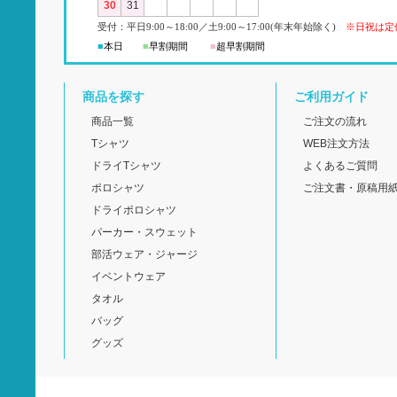
30
31
受付：平日
9:00
～18:00
／
土
9:00
～
17:00(
年末年始除く)
※日祝は定
■
本日
■
早割期間
■
超早
割
期間
商品を探す
ご利用ガイド
商品一覧
ご注文の流れ
Tシャツ
WEB注文方法
ドライTシャツ
よくあるご質問
ポロシャツ
ご注文書・原稿用
ドライポロシャツ
パーカー・スウェット
部活ウェア・ジャージ
イベントウェア
タオル
バッグ
グッズ