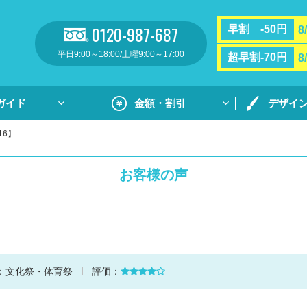
0120-987-687
早割 -50円
8
平日9:00～18:00/土曜9:00～17:00
超早割-70円
8
ガイド
金額・割引
デザイ
16】
割引・サポート
プリントガ
お支払い方法・送料
通常プリン
お客様の声
フルカラー
リント
用紙ダウンロ
個別ネーム
ト
デザイン集
：
文化祭・体育祭
評価：
デザイン集
原稿用紙の