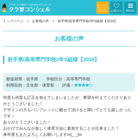
キャンペ
ーンコー
ド入力
お気入り
MENU
トップページ
お客様の声
岩手県I高等専門学校2年S組様【2016】
お客様の声
岩手県I高等専門学校2年S組様【2016】
都道府県：
岩手県
学校区分：
高等専門学校
利用目的：
文化祭・体育祭
評価：
何度も何度も訂正を加えてしまいましたが、希望を叶えてくださりあり
がとうございました！
デザインの方もパンフレットに載せて頂けると聞いてとても嬉しかった
です！
ありがとうございました！
おかげでみんなが楽しく体育大会に参加することが出来ました！
来年度もまたよろしくお願いしますm(_ _)m