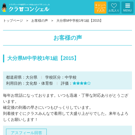
キャンペ
ーンコー
ド入力
お気入り
MENU
トップページ
お客様の声
大分県M中学校1年1組【2015】
お客様の声
大分県M中学校1年1組【2015】
都道府県：
大分県
学校区分：
中学校
利用目的：
文化祭・体育祭
評価：
毎年お世話になっております。いつも迅速・丁寧な対応ありがとうござ
います。
確定後の到着の早さにいつもびっくりしています。
到着後すぐにクラスみんなで着用して大盛り上がりでした。来年もよろ
しくお願いします！
アスフィール回答