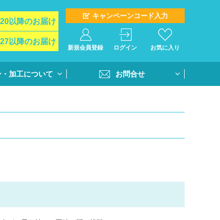
キャンペーンコード入力
/20以降のお届け
/27以降のお届け
新規会員登録
ログイン
お気に入り
ン・加工について
お問合せ
イド
お問合せフォーム
ト＆オプション
再注文問合せ
インクジェットプ
全クラス一括注文問合せ
・個別番号プリン
・書体
活用方法
書き方