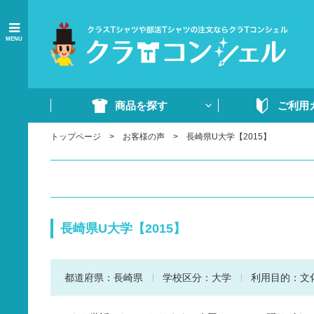
MENU
商品を探す
ご利用
トップページ
お客様の声
長崎県U大学【2015】
商品一覧
ご注文の流れ
Tシャツ
WEB注文方法
ドライTシャツ
よくあるご質問
ポロシャツ
ご注文書・原稿
長崎県U大学【2015】
ード
ドライポロシャツ
スウェット・パンツ
都道府県：
長崎県
学校区分：
大学
利用目的：
文
部活ウェア・ジャージ
イベントウェア