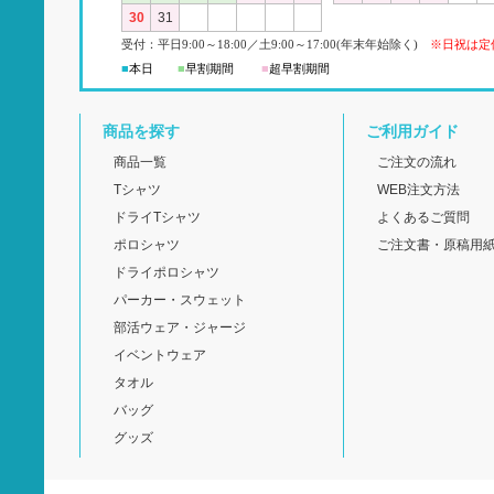
30
31
受付：平日
9:00
～18:00
／
土
9:00
～
17:00(
年末年始除く)
※日祝は定
■
本日
■
早割期間
■
超早
割
期間
商品を探す
ご利用ガイド
商品一覧
ご注文の流れ
Tシャツ
WEB注文方法
ドライTシャツ
よくあるご質問
ポロシャツ
ご注文書・原稿用
ドライポロシャツ
パーカー・スウェット
部活ウェア・ジャージ
イベントウェア
タオル
バッグ
グッズ