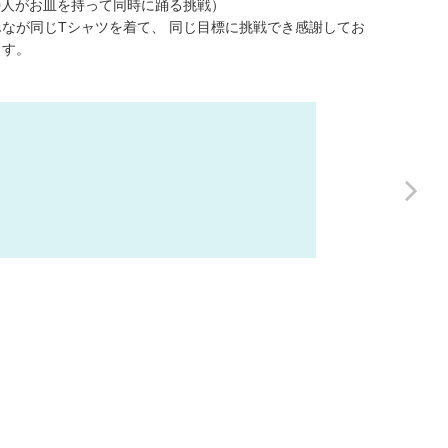
0人がお皿を持って同時に踊る挑戦）
なが同じTシャツを着て、 同じ目標に挑戦でき感謝してお
送り方
ます。
稿用紙のダウンロ