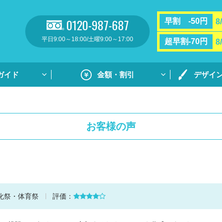
0120-987-687
早割 -50円
8
平日9:00～18:00/土曜9:00～17:00
超早割-70円
8
ガイド
金額・割引
デザイ
割引・サポート
プリントガ
お支払い方法・送料
通常プリン
お客様の声
フルカラー
リント
用紙ダウンロ
個別ネーム
ト
デザイン集
化祭・体育祭
評価：
デザイン集
原稿用紙の