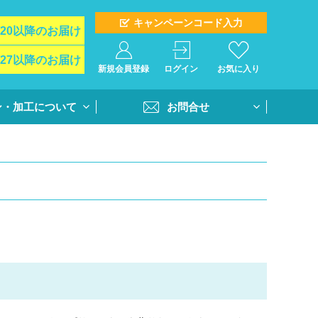
キャンペーンコード入力
/20以降のお届け
/27以降のお届け
新規会員登録
ログイン
お気に入り
ン・加工について
お問合せ
イド
お問合せフォーム
ト＆オプション
再注文問合せ
インクジェットプ
全クラス一括注文問合せ
・個別番号プリン
・書体
活用方法
書き方