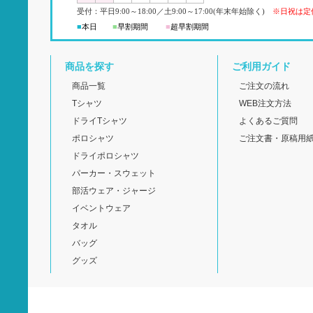
受付：平日
9:00
～18:00
／
土
9:00
～
17:00(
年末年始除く)
※日祝は定
■
本日
■
早割期間
■
超早
割
期間
商品を探す
ご利用ガイド
商品一覧
ご注文の流れ
Tシャツ
WEB注文方法
ドライTシャツ
よくあるご質問
ポロシャツ
ご注文書・原稿用
ドライポロシャツ
パーカー・スウェット
部活ウェア・ジャージ
イベントウェア
タオル
バッグ
グッズ