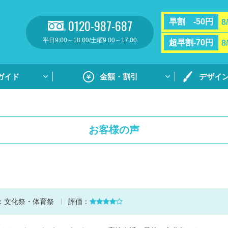
0120-987-687
早割 -50円
8
平日9:00～18:00/土曜9:00～17:00
超早割-70円
8
ガイド
金額・割引
デザイ
割引・サポート
プリントガ
お支払い方法・送料
通常プリン
お客様の声
フルカラー
リント
用紙ダウンロ
個別ネーム
ト
デザイン集
：
文化祭・体育祭
評価：
デザイン集
原稿用紙の