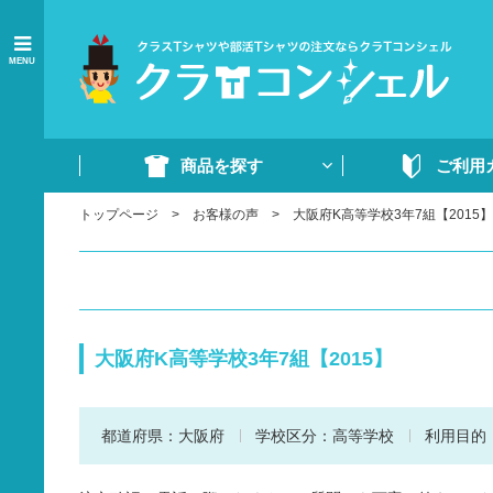
MENU
商品を探す
ご利用
トップページ
お客様の声
大阪府K高等学校3年7組【2015】
商品一覧
ご注文の流れ
Tシャツ
WEB注文方法
ドライTシャツ
よくあるご質問
ポロシャツ
ご注文書・原稿
大阪府K高等学校3年7組【2015】
ード
ドライポロシャツ
スウェット・パンツ
都道府県：
大阪府
学校区分：
高等学校
利用目的
部活ウェア・ジャージ
イベントウェア