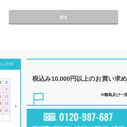
戻る
～17:00
税込み10,000円以上の
お買い求
金
土
4
5
※離島及び一
1
12
8
19
5
26