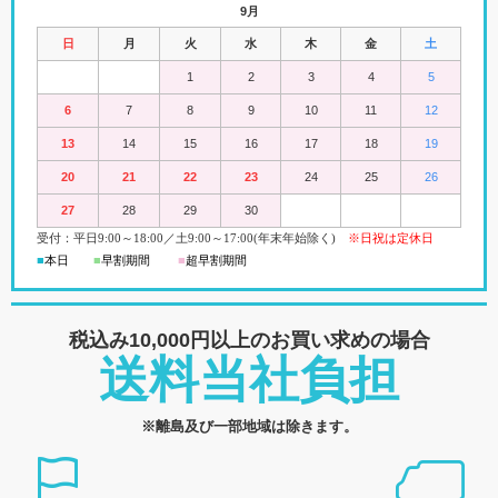
9月
日
月
火
水
木
金
土
1
2
3
4
5
6
7
8
9
10
11
12
13
14
15
16
17
18
19
20
21
22
23
24
25
26
27
28
29
30
受付：平日
9:00
～18:00
／
土
9:00
～
17:00(
年末年始除く)
※日祝は定休日
■
本日
■
早割期間
■
超早
割
期間
税込み10,000円以上の
お買い求めの場合
送料当社負担
※離島及び一部地域は除きます。