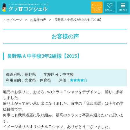
キャンペ
ーンコー
ド入力
お気入り
MENU
トップページ
お客様の声
長野県Ａ中学校3年2組様【2015】
お客様の声
長野県Ａ中学校3年2組様【2015】
都道府県：
長野県
学校区分：
中学校
利用目的：
文化祭・体育祭
評価：
地元のお祭りに、おそろいのクラスＴシャツをデザインし、踊りに参加
しました。
盛り上がって良い思い出になりました。背中の「我武者羅」は今年の学
級目標です。
何事にも我武者羅に取り組み、最高のクラスで卒業を迎えたいと思いま
す。
イメージ通りのオリジナルＴシャツ、ありがとうございました。