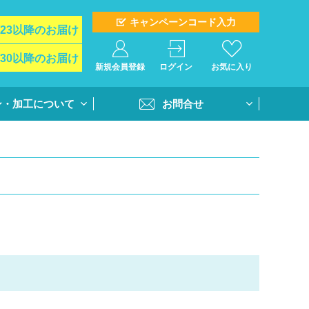
キャンペーンコード入力
/23以降のお届け
/30以降のお届け
新規会員登録
ログイン
お気に入り
ン・加工について
お問合せ
イド
お問合せフォーム
ト＆オプション
再注文問合せ
インクジェットプ
全クラス一括注文問合せ
・個別番号プリン
・書体
活用方法
書き方