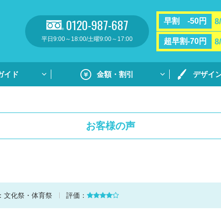
0120-987-687
早割 -50円
8
平日9:00～18:00/土曜9:00～17:00
超早割-70円
8
ガイド
金額・割引
デザイ
割引・サポート
プリントガ
お支払い方法・送料
通常プリン
お客様の声
フルカラー
リント
用紙ダウンロ
個別ネーム
ト
デザイン集
：
文化祭・体育祭
評価：
デザイン集
原稿用紙の