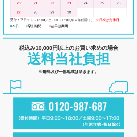
20
21
22
23
24
25
26
27
28
29
30
受付：平日
9:00
～18:00
／
土
9:00
～
17:00(
年末年始除く)
※日祝は定休日
■
本日
■
早割期間
■
超早
割
期間
税込み10,000円以上の
お買い求めの場合
送料当社負担
※離島及び一部地域は除きます。