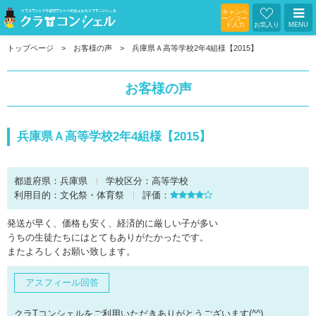
キャンペ
ーンコー
ド入力
お気入り
MENU
トップページ
お客様の声
兵庫県Ａ高等学校2年4組様【2015】
お客様の声
兵庫県Ａ高等学校2年4組様【2015】
都道府県：
兵庫県
学校区分：
高等学校
利用目的：
文化祭・体育祭
評価：
発送が早く、価格も安く、経済的に厳しい子が多い
うちの生徒たちにはとてもありがたかったです。
またよろしくお願い致します。
アスフィール回答
クラTコンシェルをご利用いただきありがとうございます(^^)