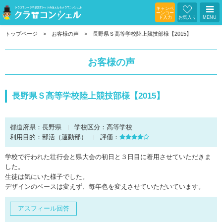
キャンペ
ーンコー
ド入力
お気入り
MENU
トップページ
お客様の声
長野県Ｓ高等学校陸上競技部様【2015】
お客様の声
長野県Ｓ高等学校陸上競技部様【2015】
都道府県：
長野県
学校区分：
高等学校
利用目的：
部活（運動部）
評価：
学校で行われた壮行会と県大会の初日と３日目に着用させていただきま
した。
生徒は気にいた様子でした。
デザインのベースは変えず、毎年色を変えさせていただいています。
アスフィール回答