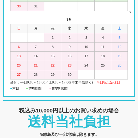
30
31
9月
日
月
火
水
木
金
土
1
2
3
4
5
6
7
8
9
10
11
12
13
14
15
16
17
18
19
20
21
22
23
24
25
26
27
28
29
30
受付：平日
9:00
～18:00
／
土
9:00
～
17:00(
年末年始除く)
※日祝は定休日
■
本日
■
早割期間
■
超早
割
期間
税込み10,000円以上の
お買い求めの場合
送料当社負担
※離島及び一部地域は除きます。