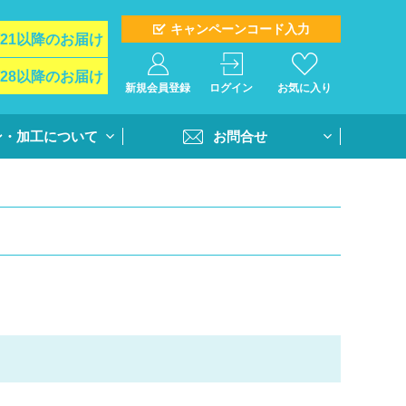
キャンペーンコード入力
/21以降のお届け
/28以降のお届け
新規会員登録
ログイン
お気に入り
ン・加工について
お問合せ
イド
お問合せフォーム
ト＆オプション
再注文問合せ
インクジェットプ
全クラス一括注文問合せ
・個別番号プリン
・書体
活用方法
書き方