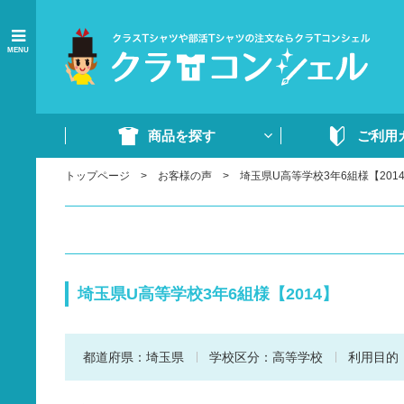
MENU
商品を探す
ご利用
トップページ
お客様の声
埼玉県U高等学校3年6組様【201
商品一覧
ご注文の流れ
Tシャツ
WEB注文方法
ドライTシャツ
よくあるご質問
ポロシャツ
ご注文書・原稿
埼玉県U高等学校3年6組様【2014】
ード
ドライポロシャツ
スウェット・パンツ
都道府県：
埼玉県
学校区分：
高等学校
利用目的
部活ウェア・ジャージ
イベントウェア