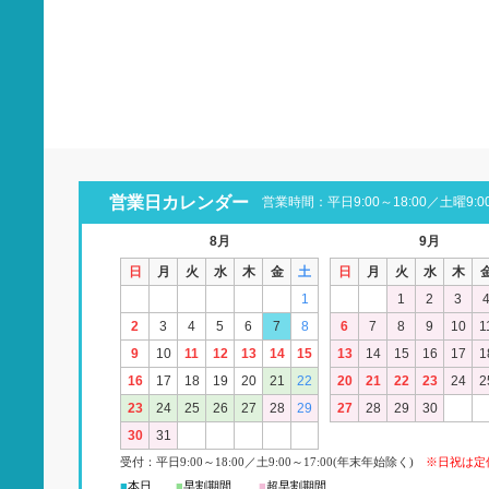
営業日カレンダー
営業時間：平日9:00～18:00／土曜9:00
8月
9月
日
月
火
水
木
金
土
日
月
火
水
木
1
1
2
3
2
3
4
5
6
7
8
6
7
8
9
10
1
9
10
11
12
13
14
15
13
14
15
16
17
1
16
17
18
19
20
21
22
20
21
22
23
24
2
23
24
25
26
27
28
29
27
28
29
30
30
31
受付：平日
9:00
～18:00
／
土
9:00
～
17:00(
年末年始除く)
※日祝は定
■
本日
■
早割期間
■
超早
割
期間