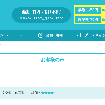
0120-987-687
早割 -50円
8
平日9:00～18:00/土曜9:00～17:00
超早割-70円
8
ガイド
金額・割引
デザイ
4】
割引・サポート
プリントガ
お支払い方法・送料
通常プリン
お客様の声
フルカラー
リント
用紙ダウンロ
個別ネーム
ト
デザイン集
：
文化祭・体育祭
評価：
デザイン集
原稿用紙の