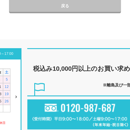
戻る
～17:00
税込み10,000円以上の
お買い求
金
土
4
5
※離島及び一
1
12
8
19
5
26
休日