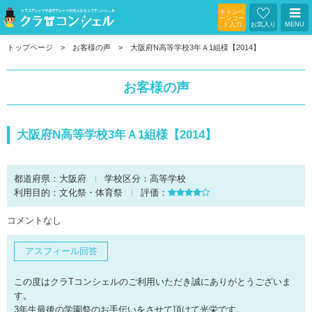
キャンペ
ーンコー
ド入力
お気入り
MENU
トップページ
お客様の声
大阪府N高等学校3年Ａ1組様【2014】
お客様の声
大阪府N高等学校3年Ａ1組様【2014】
都道府県：
大阪府
学校区分：
高等学校
利用目的：
文化祭・体育祭
評価：
コメントなし
アスフィール回答
この度はクラTコンシェルのご利用いただき誠にありがとうございま
す。
3年生最後の学園祭のお手伝いをさせて頂けて光栄です。