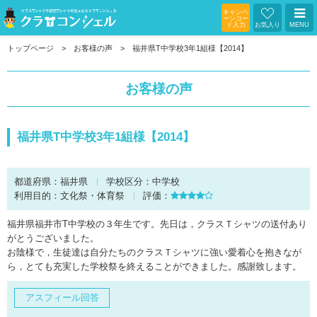
キャンペ
ーンコー
ド入力
お気入り
MENU
トップページ
お客様の声
福井県T中学校3年1組様【2014】
お客様の声
福井県T中学校3年1組様【2014】
都道府県：
福井県
学校区分：
中学校
利用目的：
文化祭・体育祭
評価：
福井県福井市T中学校の３年生です。先日は，クラスＴシャツの送付あり
がとうございました。
お陰様で，生徒達は自分たちのクラスＴシャツに強い愛着心を抱きなが
ら，とても充実した学校祭を終えることができました。感謝致します。
アスフィール回答