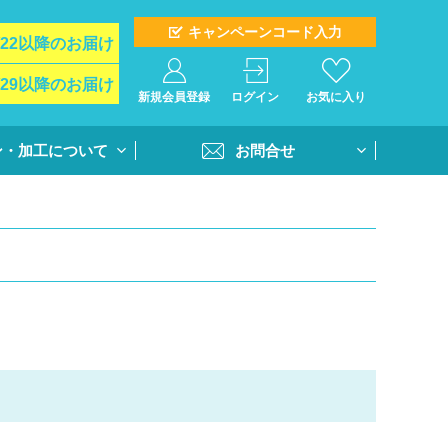
キャンペーンコード入力
/22以降のお届け
/29以降のお届け
新規会員登録
ログイン
お気に入り
ン・加工について
お問合せ
イド
お問合せフォーム
ト＆オプション
再注文問合せ
インクジェットプ
全クラス一括注文問合せ
・個別番号プリン
・書体
活用方法
書き方