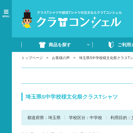
MENU
商品を探す
ご利用
トップページ
お客様の声
埼玉県S中学校様文化祭クラスT
商品一覧
ご注文の流れ
Tシャツ
WEB注文方法
ドライTシャツ
よくあるご質問
ポロシャツ
ご注文書・原稿
埼玉県S中学校様文化祭クラスTシャツ
ード
ドライポロシャツ
スウェット・パンツ
都道府県：
埼玉県
学校区分：
中学校
利用目的：
部活ウェア・ジャージ
イベントウェア