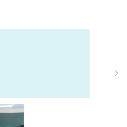
送り方
。
稿用紙のダウンロ