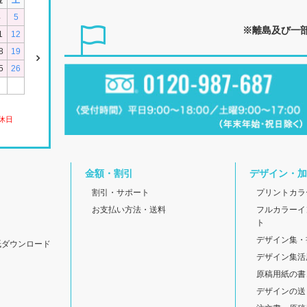
金
土
4
5
※離島及び一
1
12
8
19
5
26
休日
金額・割引
デザイン・加
割引・サポート
プリントカラ
お支払い方法・送料
フルカラーイ
ト
デザイン集・
紙ダウンロード
デザイン集活
原稿用紙の書
デザインの送