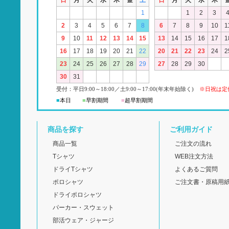
日
月
火
水
木
金
土
日
月
火
水
木
1
1
2
3
2
3
4
5
6
7
8
6
7
8
9
10
1
9
10
11
12
13
14
15
13
14
15
16
17
1
16
17
18
19
20
21
22
20
21
22
23
24
2
23
24
25
26
27
28
29
27
28
29
30
30
31
受付：平日
9:00
～18:00
／
土
9:00
～
17:00(
年末年始除く)
※日祝は定
■
本日
■
早割期間
■
超早
割
期間
商品を探す
ご利用ガイド
商品一覧
ご注文の流れ
Tシャツ
WEB注文方法
ドライTシャツ
よくあるご質問
ポロシャツ
ご注文書・原稿用
ドライポロシャツ
パーカー・スウェット
部活ウェア・ジャージ