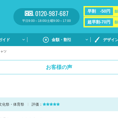
0120-987-687
早割 -50円
8
平日9:00～18:00/土曜9:00～17:00
超早割-70円
8
ガイド
金額・割引
デザイ
シャツ
割引・サポート
プリントガ
お支払い方法・送料
通常プリン
お客様の声
フルカラー
リント
用紙ダウンロ
個別ネーム
ト
デザイン集
文化祭・体育祭
評価：
デザイン集
原稿用紙の