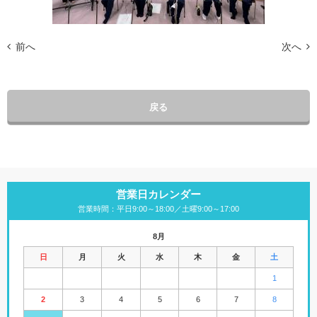
前へ
次へ
戻る
営業日カレンダー
営業時間：平日9:00～18:00／土曜9:00～17:00
8月
日
月
火
水
木
金
土
1
2
3
4
5
6
7
8