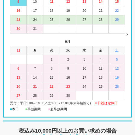
9
10
11
12
13
14
15
16
17
18
19
20
21
22
23
24
25
26
27
28
29
30
31
9月
日
月
火
水
木
金
土
1
2
3
4
5
6
7
8
9
10
11
12
13
14
15
16
17
18
19
20
21
22
23
24
25
26
27
28
29
30
受付：平日
9:00
～18:00
／
土
9:00
～
17:00(
年末年始除く)
※日祝は定休日
■
本日
■
早割期間
■
超早
割
期間
税込み10,000円以上の
お買い求めの場合