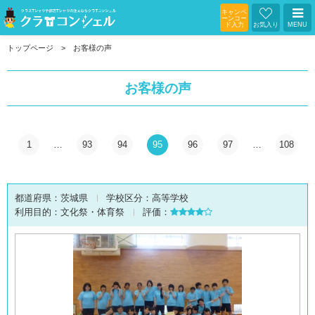
キャンペ
ーンコー
ド入力
お気入り
MENU
トップページ
お客様の声
お客様の声
1
…
93
94
95
96
97
…
108
都道府県：
茨城県
学校区分：
高等学校
利用目的：
文化祭・体育祭
評価：