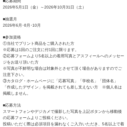
■応募期間
2026年5月1日（金）～2026年10月31日（土）
■抽選月
2
026
年6月･8月･10月
■参加資格
①当社でプリント商品をご購入された方
※応募は1回のご注文に付1回に限ります。
②応募フォームより5名以上の着用写真とアスフィールへのメッセー
ジをお送り頂いた方
※写真が不鮮明な場合は対象外とさせて頂く場合がありますのでご
注意下さい。
③カタログ・ホームページに「応募写真」「学校名」「団体名」
「作成したデザイン」を掲載されても差し支えない方 ※個人名は
掲載しません。
■応募方法
スマートフォンやデジカメで撮影した写真を上記ボタンから移動後
の応募フォームよりご投稿ください。
投稿いただく際は必須項目を漏れなくご入力いただき、5名以上で着