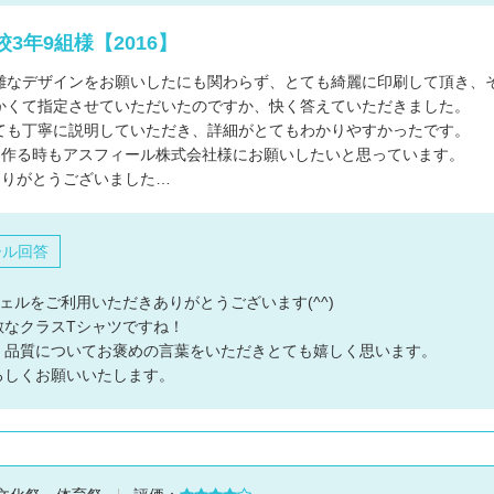
デザインの
3年9組様【2016】
注文書・原
雑なデザインをお願いしたにも関わらず、とても綺麗に印刷して頂き、
ード
かくて指定させていただいたのですか、快く答えていただきました。
ても丁寧に説明していただき、詳細がとてもわかりやすかったです。
を作る時もアスフィール株式会社様にお願いしたいと思っています。
ありがとうございました…
ール回答
ェルをご利用いただきありがとうございます(^^)
敵なクラスTシャツですね！
、品質についてお褒めの言葉をいただきとても嬉しく思います。
ろしくお願いいたします。