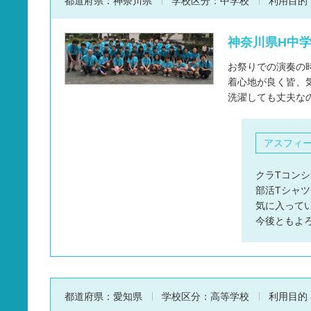
都道府県：
神奈川県
学校区分：
中学校
利用目的
神奈川県H中学
お祭りでの演奏の
着心地が良く皆、
洗濯しても丈夫な
アスフィ
クラTコンシ
部活Tシャ
気に入って
今後ともよ
都道府県：
愛知県
学校区分：
高等学校
利用目的