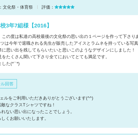
：
文化祭・体育祭
評価：
校3年7組様【2016】
、この度は私達の高校最後の文化祭の思い出の１ページを作って下さり
ャツは今年で退職される先生が販売したアイスとラムネを持っている写
祭に思い出を残してもらいたいと思いこのようなデザインにしました！
見をたくさん聞いて下さり全てにおいてとても満足です。
(*´`*)
ール回答
ェルをご利用いただきありがとうございます(^^)
素敵なクラスTシャツですね！
られない思い出になったことでしょう。
ろしくお願いいたします。