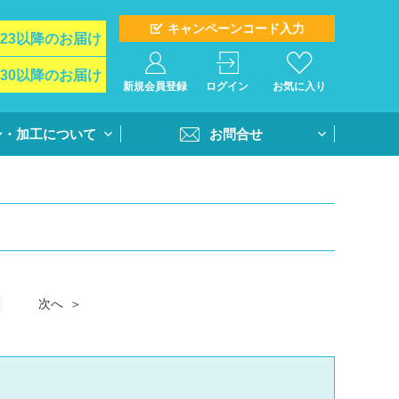
キャンペーンコード入力
/23以降のお届け
/30以降のお届け
新規会員登録
ログイン
お気に入り
ン・加工について
お問合せ
イド
お問合せフォーム
ト＆オプション
再注文問合せ
インクジェットプ
全クラス一括注文問合せ
・個別番号プリン
次へ
・書体
活用方法
書き方