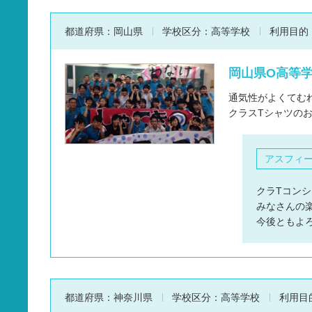
都道府県：
岡山県
学校区分：
高等学校
利用目的
岡山県O高等学
通気性がよくてむ
クラスTシャツの
アスフィ
クラTコンシ
みなさんの
今後ともよ
都道府県：
神奈川県
学校区分：
高等学校
利用目