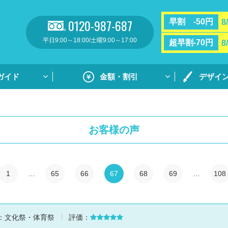
0120-987-687
早割 -50円
8
平日9:00～18:00/土曜9:00～17:00
超早割-70円
8
ガイド
金額・割引
デザイ
割引・サポート
プリントガ
お支払い方法・送料
通常プリン
お客様の声
フルカラー
リント
用紙ダウンロ
個別ネーム
1
…
65
66
67
68
69
…
108
ト
デザイン集
デザイン集
：
文化祭・体育祭
評価：
原稿用紙の