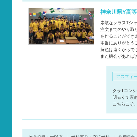
神奈川県Y高等
素敵なクラスTシ
注文までのやり取
を作ることができ
本当にありがとう
黄色は遠くからで
また機会があれば
アスフィ
クラTコンシ
明るくて素
こちらこそ