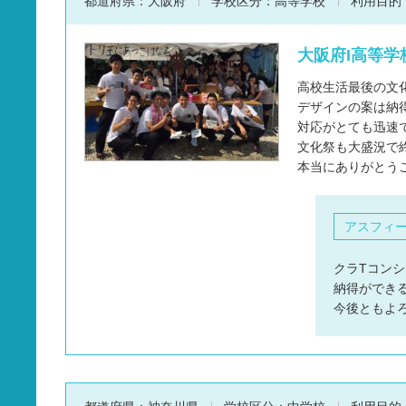
都道府県：
大阪府
学校区分：
高等学校
利用目的
大阪府I高等学校
高校生活最後の文
デザインの案は納
対応がとても迅速
文化祭も大盛況で
本当にありがとう
アスフィ
クラTコンシ
納得ができ
今後ともよ