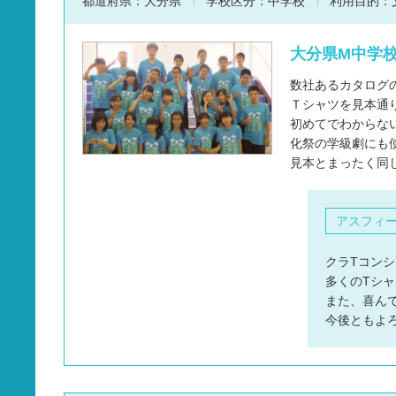
都道府県：
大分県
学校区分：
中学校
利用目的：
大分県M中学校
数社あるカタログ
Ｔシャツを見本通
初めてでわからな
化祭の学級劇にも
見本とまったく同
アスフィ
クラTコンシ
多くのTシ
また、喜ん
今後ともよ