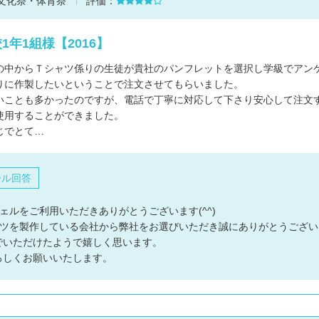
文化祭・体育祭
評価：
1年1組様【2016】
の中からＴシャツ係りの生徒が貴社のパンフレットを選択し学級でアンケ
りに作製したいということで注文させてもらいました。
いことも多かったのですが、電話で丁寧に対応して下さり安心して注文
使用することができました。
じでとて…
ール回答
ェルをご利用いただきありがとうございます(^^)
ャツを製作している会社から弊社をお選びいただき誠にありがとうござい
でいただけたようで嬉しく思います。
ろしくお願いいたします。