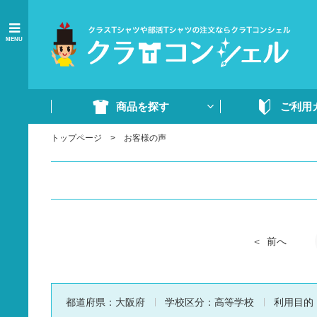
MENU
商品を探す
ご利用
トップページ
お客様の声
商品一覧
ご注文の流れ
Tシャツ
WEB注文方法
ドライTシャツ
よくあるご質問
ポロシャツ
ご注文書・原稿
ード
ドライポロシャツ
前へ
スウェット・パンツ
部活ウェア・ジャージ
都道府県：
大阪府
学校区分：
高等学校
利用目的
イベントウェア