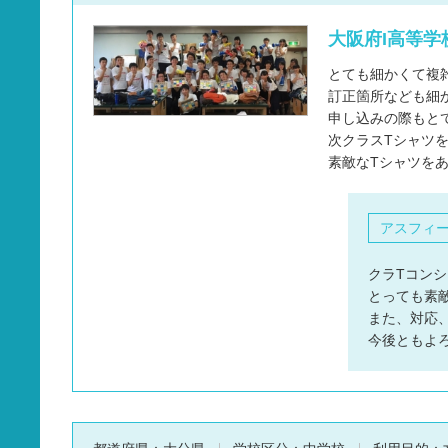
タオル
大阪府I高等学校
バッグ
とても細かくて複
グッズ
訂正箇所なども細
申し込みの際もと
次クラスTシャツ
素敵なTシャツを
アスフィ
クラTコンシ
とっても素
また、対応
今後ともよ