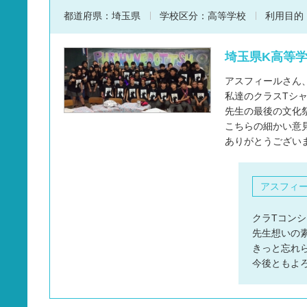
都道府県：
埼玉県
学校区分：
高等学校
利用目的
埼玉県K高等学
アスフィールさん
私達のクラスTシ
先生の最後の文化
こちらの細かい意
ありがとうございました
アスフィ
クラTコンシ
先生想いの
きっと忘れ
今後ともよ