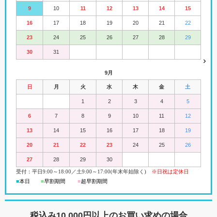
9
10
11
12
13
14
15
16
17
18
19
20
21
22
23
24
25
26
27
28
29
30
31
9月
日
月
火
水
木
金
土
1
2
3
4
5
6
7
8
9
10
11
12
13
14
15
16
17
18
19
20
21
22
23
24
25
26
27
28
29
30
受付：平日
9:00
～18:00
／
土
9:00
～
17:00(
年末年始除く)
※日祝は定休日
■
本日
■
早割期間
■
超早
割
期間
税込み10,000円以上の
お買い求めの場合