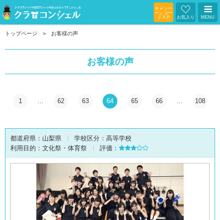
キャンペ
ーンコー
ド入力
お気入り
MENU
トップページ
お客様の声
お客様の声
1
…
62
63
64
65
66
…
108
都道府県：
山梨県
学校区分：
高等学校
利用目的：
文化祭・体育祭
評価：