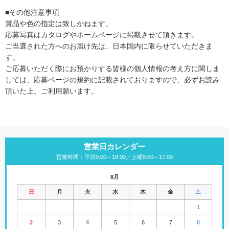
■その他注意事項
賞品や色の指定は致しかねます。
応募写真はカタログやホームページに掲載させて頂きます。
ご当選された方へのお届け先は、日本国内に限らせていただきま
す。
ご応募いただく際にお預かりする皆様の個人情報の考え方に関しま
しては、応募ページの規約に記載されておりますので、必ずお読み
頂いた上、ご利用願います。
営業日カレンダー
営業時間：平日9:00～18:00／土曜9:00～17:00
8月
日
月
火
水
木
金
土
1
2
3
4
5
6
7
8