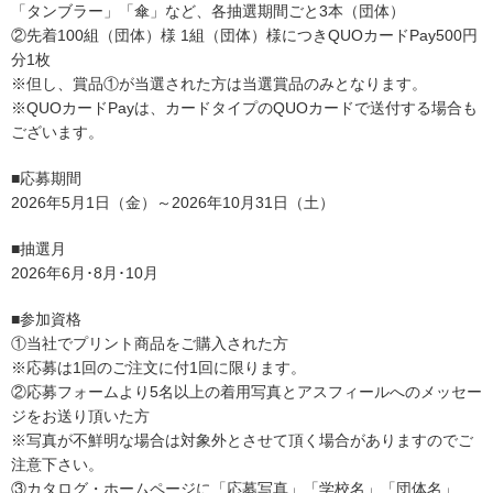
「タンブラー」「傘」など、各抽選期間ごと3本（団体）
②先着100組（団体）様 1組（団体）様につきQUOカードPay500円
分1枚
※但し、賞品①が当選された方は当選賞品のみとなります。
※QUOカードPayは、カードタイプのQUOカードで送付する場合も
ございます。
■応募期間
2026年5月1日（金）～2026年10月31日（土）
■抽選月
2
026
年6月･8月･10月
■参加資格
①当社でプリント商品をご購入された方
※応募は1回のご注文に付1回に限ります。
②応募フォームより5名以上の着用写真とアスフィールへのメッセー
ジをお送り頂いた方
※写真が不鮮明な場合は対象外とさせて頂く場合がありますのでご
注意下さい。
③カタログ・ホームページに「応募写真」「学校名」「団体名」