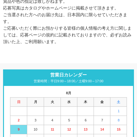
賞品や色の指定は致しかねます。
応募写真はカタログやホームページに掲載させて頂きます。
ご当選された方へのお届け先は、日本国内に限らせていただきま
す。
ご応募いただく際にお預かりする皆様の個人情報の考え方に関しま
しては、応募ページの規約に記載されておりますので、必ずお読み
頂いた上、ご利用願います。
営業日カレンダー
営業時間：平日9:00～18:00／土曜9:00～17:00
8月
日
月
火
水
木
金
土
1
2
3
4
5
6
7
8
9
10
11
12
13
14
15