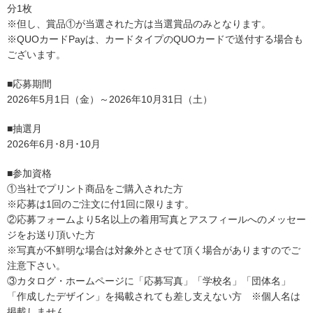
分1枚
※但し、賞品①が当選された方は当選賞品のみとなります。
※QUOカードPayは、カードタイプのQUOカードで送付する場合も
ございます。
■応募期間
2026年5月1日（金）～2026年10月31日（土）
■抽選月
2
026
年6月･8月･10月
■参加資格
①当社でプリント商品をご購入された方
※応募は1回のご注文に付1回に限ります。
②応募フォームより5名以上の着用写真とアスフィールへのメッセー
ジをお送り頂いた方
※写真が不鮮明な場合は対象外とさせて頂く場合がありますのでご
注意下さい。
③カタログ・ホームページに「応募写真」「学校名」「団体名」
「作成したデザイン」を掲載されても差し支えない方 ※個人名は
掲載しません。