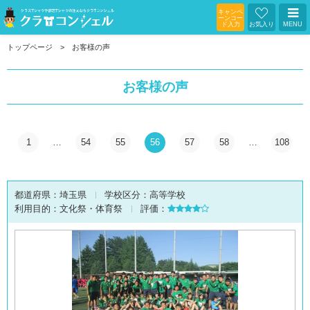
キャンペ
ーンコー
ド入力
お気入り
MENU
トップページ
お客様の声
お客様の声
1
…
54
55
56
57
58
…
108
都道府県：
埼玉県
学校区分：
高等学校
利用目的：
文化祭・体育祭
評価：