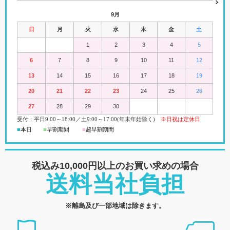
9月
日
月
火
水
木
金
土
1
2
3
4
5
6
7
8
9
10
11
12
13
14
15
16
17
18
19
20
21
22
23
24
25
26
27
28
29
30
受付：平日
9:00
～18:00
／
土
9:00
～
17:00(
年末年始除く)
※日祝は定休日
■
本日
■
早割期間
■
超早
割
期間
税込み10,000円以上の
お買い求めの場合
送料当社負担
※離島及び一部地域は除きます。