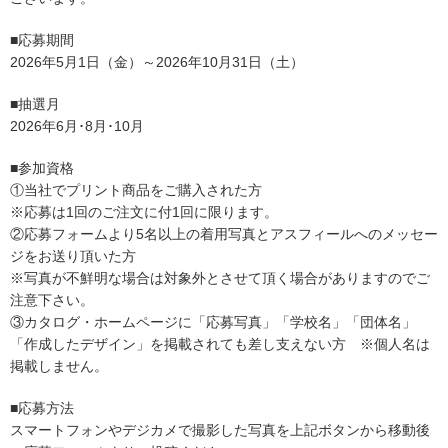
■応募期間
2026年5月1日（金）～2026年10月31日（土）
■抽選月
2
026
年6月･8月･10月
■参加資格
①当社でプリント商品をご購入された方
※応募は1回のご注文に付1回に限ります。
②応募フォームより5名以上の着用写真とアスフィールへのメッセー
ジをお送り頂いた方
※写真が不鮮明な場合は対象外とさせて頂く場合がありますのでご
注意下さい。
③カタログ・ホームページに「応募写真」「学校名」「団体名」
「作成したデザイン」を掲載されても差し支えない方 ※個人名は
掲載しません。
■応募方法
スマートフォンやデジカメで撮影した写真を上記ボタンから移動後