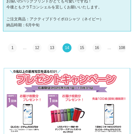
お揃いのバックプリントがとても可愛いですね！
今後ともクラTコンシェルを宜しくお願いいたします。
ご注文商品：アクティブドライポロシャツ（ネイビー）
納品時期：6月中旬
1
…
12
13
14
15
16
…
108