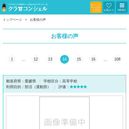
キャンペ
ーンコー
ド入力
お気入り
MENU
トップページ
お客様の声
お客様の声
1
…
12
13
14
15
16
…
108
都道府県：
愛媛県
学校区分：
高等学校
利用目的：
部活（運動部）
評価：