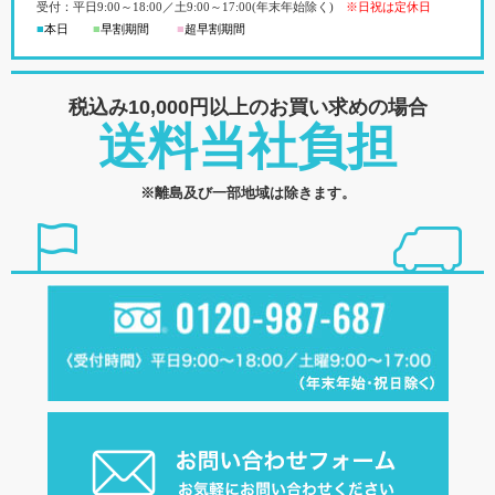
受付：平日
9:00
～18:00
／
土
9:00
～
17:00(
年末年始除く)
※日祝は定休日
■
本日
■
早割期間
■
超早
割
期間
税込み10,000円以上の
お買い求めの場合
送料当社負担
※離島及び一部地域は除きます。