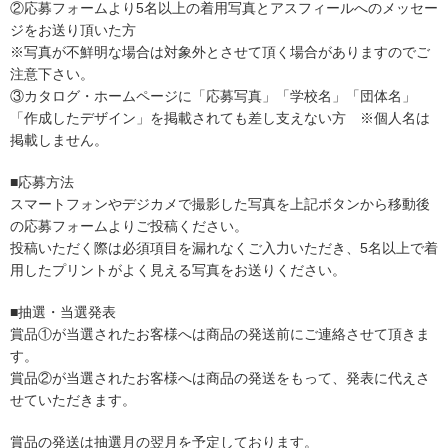
②応募フォームより5名以上の着用写真とアスフィールへのメッセー
ジをお送り頂いた方
※写真が不鮮明な場合は対象外とさせて頂く場合がありますのでご
注意下さい。
③カタログ・ホームページに「応募写真」「学校名」「団体名」
「作成したデザイン」を掲載されても差し支えない方 ※個人名は
掲載しません。
■応募方法
スマートフォンやデジカメで撮影した写真を上記ボタンから移動後
の応募フォームよりご投稿ください。
投稿いただく際は必須項目を漏れなくご入力いただき、5名以上で着
用したプリントがよく見える写真をお送りください。
■抽選・当選発表
賞品①が当選されたお客様へは商品の発送前にご連絡させて頂きま
す。
賞品②が当選されたお客様へは商品の発送をもって、発表に代えさ
せていただきます。
賞品の発送は抽選月の翌月を予定しております。