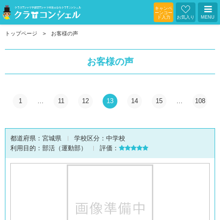
キャンペ
ーンコー
ド入力
お気入り
MENU
トップページ
お客様の声
お客様の声
1
…
11
12
13
14
15
…
108
都道府県：
宮城県
学校区分：
中学校
利用目的：
部活（運動部）
評価：