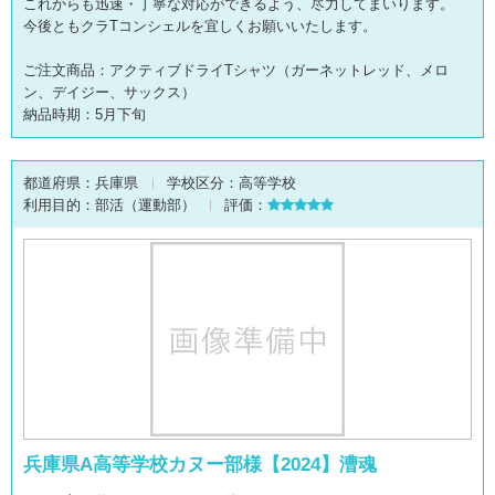
これからも迅速・丁寧な対応ができるよう、尽力してまいります。
今後ともクラTコンシェルを宜しくお願いいたします。
ご注文商品：アクティブドライTシャツ（ガーネットレッド、メロ
ン、デイジー、サックス）
納品時期：5月下旬
都道府県：
兵庫県
学校区分：
高等学校
利用目的：
部活（運動部）
評価：
兵庫県A高等学校カヌー部様【2024】漕魂