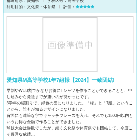
都道府県：
愛知県
学校区分：
高等学校
利用目的：
文化祭・体育祭
評価：
愛知県M高等学校1年7組様【2024】一致団結!
早割やWEB割でかなりお得にTシャツを作ることができることと、申
し込みから発送までが速いのが良かったです。
3学年の縦割りで、緑色の団になりました。「緑」と「7組」というこ
とから、誰もが知るデザインになりました。
背面にも達筆な字でキャッチフレーズを入れ、それでも1500円以内と
いうお得な金額で作ることができました。
球技大会は惨敗でしたが、続く文化祭や体育祭でも団結して、今度こ
そ優秀な成績…