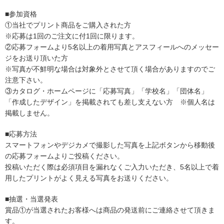
■参加資格
①当社でプリント商品をご購入された方
※応募は1回のご注文に付1回に限ります。
②応募フォームより5名以上の着用写真とアスフィールへのメッセー
ジをお送り頂いた方
※写真が不鮮明な場合は対象外とさせて頂く場合がありますのでご
注意下さい。
③カタログ・ホームページに「応募写真」「学校名」「団体名」
「作成したデザイン」を掲載されても差し支えない方 ※個人名は
掲載しません。
■応募方法
スマートフォンやデジカメで撮影した写真を上記ボタンから移動後
の応募フォームよりご投稿ください。
投稿いただく際は必須項目を漏れなくご入力いただき、5名以上で着
用したプリントがよく見える写真をお送りください。
■抽選・当選発表
賞品①が当選されたお客様へは商品の発送前にご連絡させて頂きま
す。