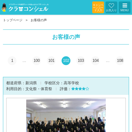
キャンペ
ーンコー
ド入力
お気入り
MENU
トップページ
お客様の声
お客様の声
1
…
100
101
102
103
104
…
108
都道府県：
新潟県
学校区分：
高等学校
利用目的：
文化祭・体育祭
評価：