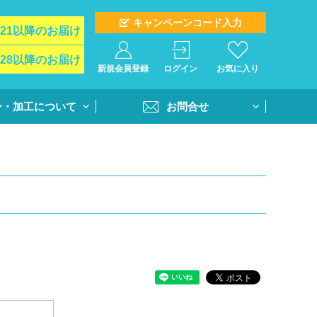
キャンペーンコード入力
/21以降のお届け
/28以降のお届け
新規会員登録
ログイン
お気に入り
ン・加工について
お問合せ
イド
お問合せフォーム
ト＆オプション
再注文問合せ
インクジェットプ
全クラス一括注文問合せ
・個別番号プリン
・書体
活用方法
書き方