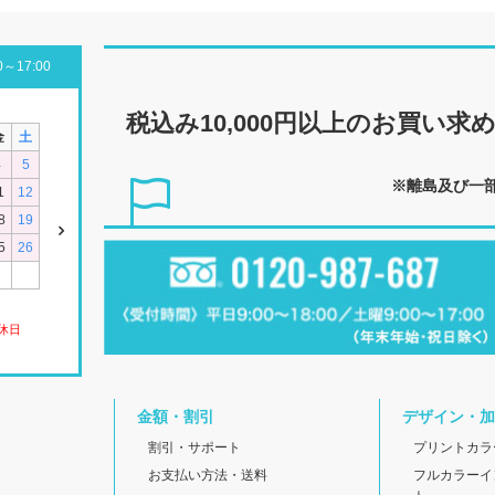
～17:00
税込み10,000円以上の
お買い求
金
土
4
5
※離島及び一
1
12
8
19
5
26
休日
金額・割引
デザイン・加
割引・サポート
プリントカラ
お支払い方法・送料
フルカラーイ