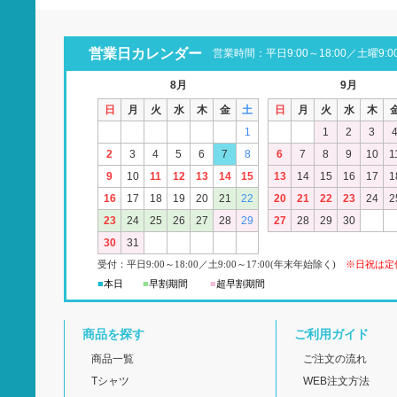
営業日カレンダー
営業時間：平日9:00～18:00／土曜9:00
8月
9月
日
月
火
水
木
金
土
日
月
火
水
木
1
1
2
3
2
3
4
5
6
7
8
6
7
8
9
10
1
9
10
11
12
13
14
15
13
14
15
16
17
1
16
17
18
19
20
21
22
20
21
22
23
24
2
23
24
25
26
27
28
29
27
28
29
30
30
31
受付：平日
9:00
～18:00
／
土
9:00
～
17:00(
年末年始除く)
※日祝は定
■
本日
■
早割期間
■
超早
割
期間
商品を探す
ご利用ガイド
商品一覧
ご注文の流れ
Tシャツ
WEB注文方法