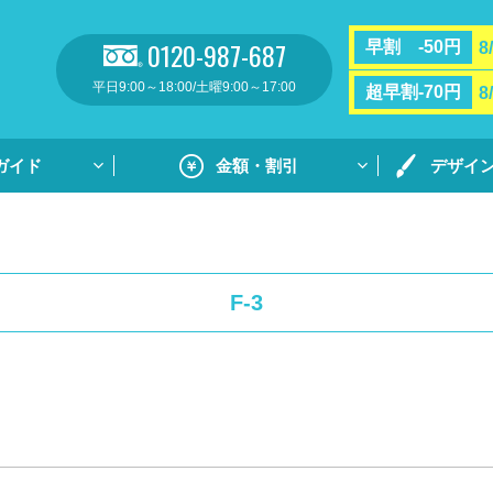
0120-987-687
早割 -50円
8
平日9:00～18:00/土曜9:00～17:00
超早割-70円
8
ガイド
金額・割引
デザイ
割引・サポート
プリントガ
お支払い方法・送料
通常プリン
F-3
フルカラー
リント
用紙ダウンロ
個別ネーム
ト
デザイン集
デザイン集
原稿用紙の