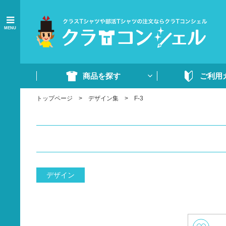
MENU
商品を探す
ご利用
トップページ
デザイン集
F-3
商品一覧
ご注文の流れ
Tシャツ
WEB注文方法
ドライTシャツ
よくあるご質問
ポロシャツ
ご注文書・原稿
ード
ドライポロシャツ
デザイン
スウェット・パンツ
部活ウェア・ジャージ
イベントウェア